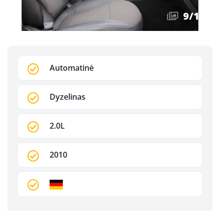
10
/
11
Automatinė
Dyzelinas
2.0L
2010