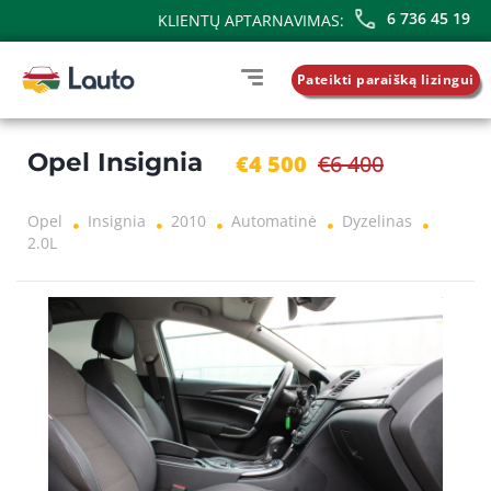
6 736 45 19
KLIENTŲ APTARNAVIMAS:
Pateikti paraišką lizingui
Opel Insignia
€4 500
€6 400
Opel
Insignia
2010
Automatinė
Dyzelinas
2.0L