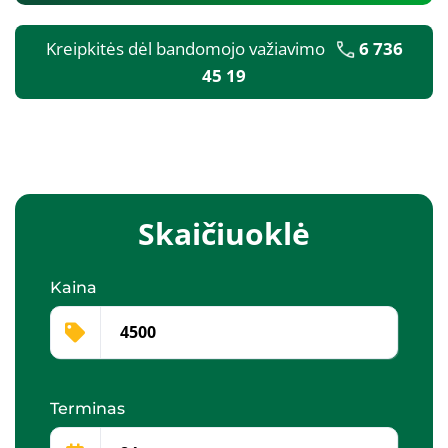
Kreipkitės dėl bandomojo važiavimo
6 736
45 19
Skaičiuoklė
Kaina
Terminas