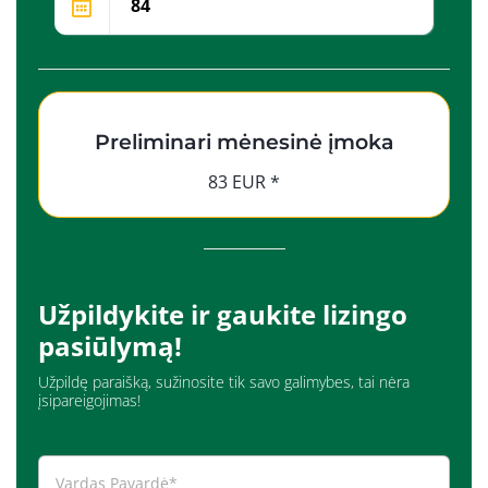
Preliminari mėnesinė įmoka
83 EUR *
Užpildykite ir gaukite lizingo
pasiūlymą!
Užpildę paraišką, sužinosite tik savo galimybes, tai nėra
įsipareigojimas!