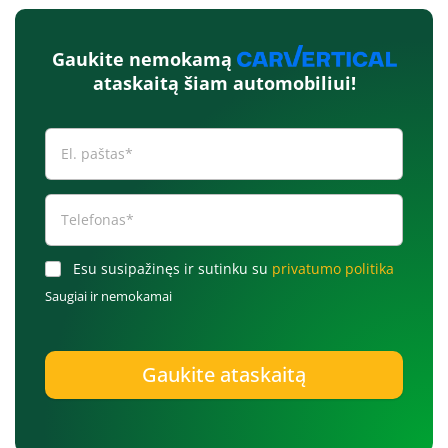
Gaukite nemokamą
ataskaitą šiam automobiliui!
Esu susipažinęs ir sutinku su
privatumo politika
Saugiai ir nemokamai
Gaukite ataskaitą