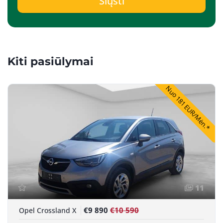
Siųsti
Kiti pasiūlymai
Nuo 181 EUR/Mėn.*
11
€9 890
€10 590
Opel Crossland X