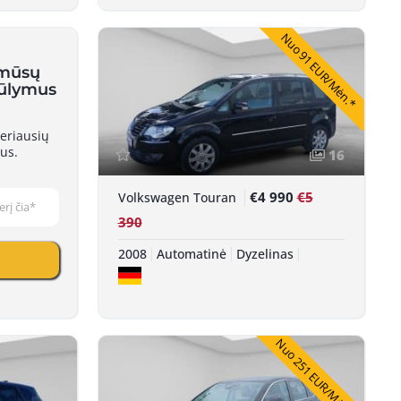
Nuo 91 EUR/Mėn.*
 mūsų
iūlymus
eriausių
us.
16
€4 990
€5
Volkswagen Touran
390
2008
Automatinė
Dyzelinas
Nuo 251 EUR/Mėn.*