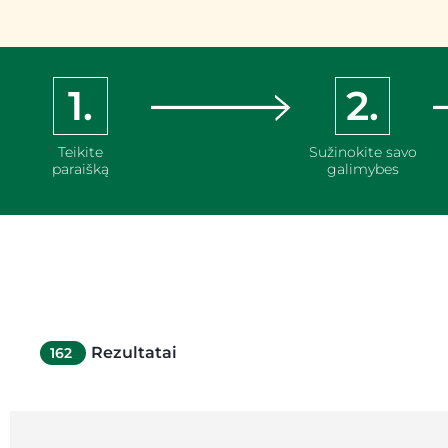
1.
2.
Teikite
Sužinokite savo
paraišką
galimybes
Rezultatai
162