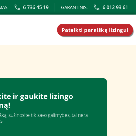
6 736 45 19
6 012 93 61
MAS:
GARANTINIS:
Pateikti paraišką lizingui
ite ir gaukite lizingo
mą!
ką, sužinosite tik savo galimybes, tai nėra
s!