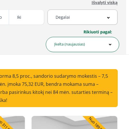
Išvalyti viską
Rikiuoti pagal:
Įkelta (naujausias)
norma 8,5 proc., sandorio sudarymo mokestis – 7,5
i mėn. įmoka 75,32 EUR, bendra mokama suma –
ba pasirinkus kitokį nei 84 mėn. sutarties terminą –
ška!