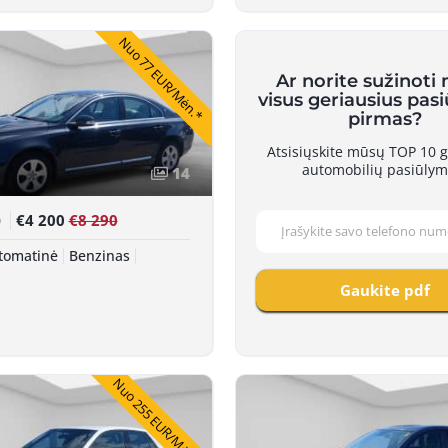
Nuo 77 EUR/Mėn.*
Ar norite sužinoti
visus geriausius pas
pirmas?
Atsisiųskite mūsų TOP 10 g
automobilių pasiūlym
14
€4 200
€8 290
0
tomatinė
Benzinas
Gaukite pdf
Nuo 255 EUR/Mėn.*