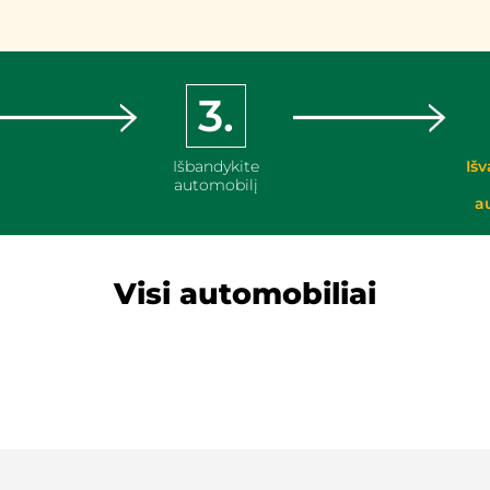
3.
Išbandykite
Išv
automobilį
a
Visi automobiliai