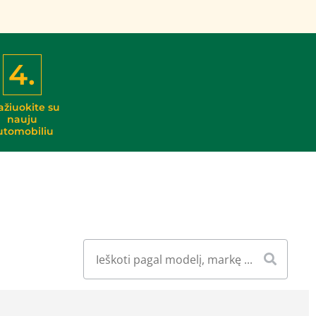
4.
ažiuokite su
nauju
utomobiliu