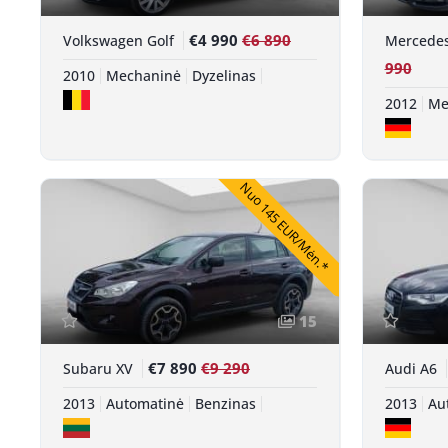
€4 990
€6 890
Volkswagen Golf
Mercede
990
2010
Mechaninė
Dyzelinas
2012
Me
Nuo 145 EUR/Mėn.*
15
€7 890
€9 290
Subaru XV
Audi A6
2013
Automatinė
Benzinas
2013
Au