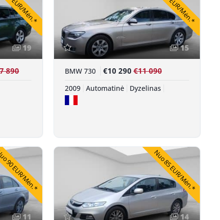
 311 EUR/Mėn.*
Nuo 189 EUR/Mėn.*
19
15
7 890
€10 290
€11 090
BMW 730
2009
Automatinė
Dyzelinas
uo 90 EUR/Mėn.*
Nuo 85 EUR/Mėn.*
11
14