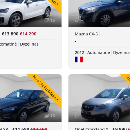
15
€13 890
€14 290
Mazda CX-5
-
tomatinė
Dyzelinas
2012
Automatinė
Dyzelina
Nuo 214 EUR/Mėn.*
Nuo
13
€11 690
€12 190
€9 890
N SP
Opel Crossland X