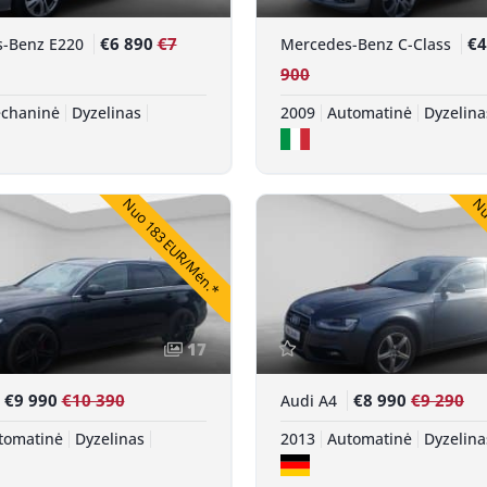
€6 890
€7
€4
s-Benz E220
Mercedes-Benz C-Class
900
chaninė
Dyzelinas
2009
Automatinė
Dyzelina
Nuo 183 EUR/Mėn.*
Nuo
17
€9 990
€10 390
€8 990
€9 290
Audi A4
tomatinė
Dyzelinas
2013
Automatinė
Dyzelina