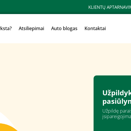
KLIENTŲ APTARNAVI
yksta?
Atsiliepimai
Auto blogas
Kontaktai
Užpildyk
pasiūly
Užpildę paraiš
įsipareigojima