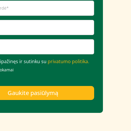
ipažinęs ir sutinku su
privatumo politika.
mokamai
Gaukite pasiūlymą