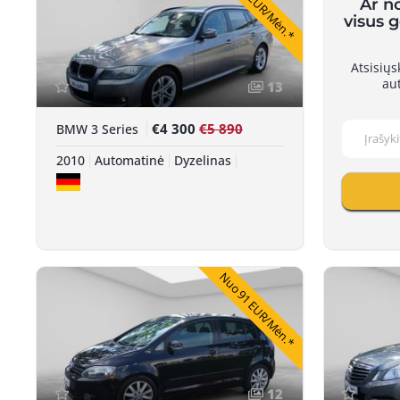
Nuo 79 EUR/Mėn.*
Ar n
visus 
Atsisių
au
13
€4 300
€5 890
BMW 3 Series
2010
Automatinė
Dyzelinas
Nuo 91 EUR/Mėn.*
12