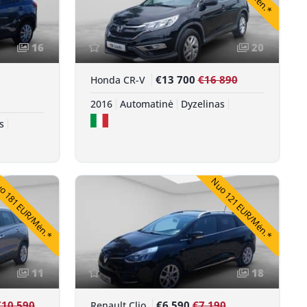
16
20
€13 700
€16 890
Honda CR-V
2016
Automatinė
Dyzelinas
s
 181 EUR/Mėn.*
Nuo 121 EUR/Mėn.*
11
18
€10 590
€6 590
€7 190
Renault Clio