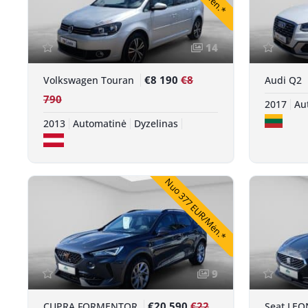
14
€8 190
€8
Volkswagen Touran
Audi Q2
790
2017
Au
2013
Automatinė
Dyzelinas
Nuo 377 EUR/Mėn.*
9
€20 590
€22
CUPRA FORMENTOR
Seat LEO