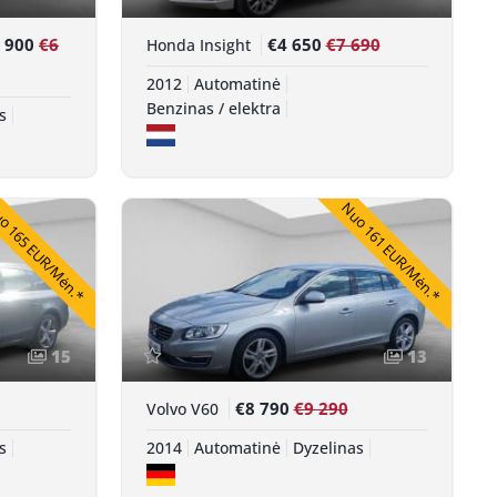
 900
€6
€4 650
€7 690
Honda Insight
2012
Automatinė
Benzinas / elektra
s
 165 EUR/Mėn.*
Nuo 161 EUR/Mėn.*
15
13
€8 790
€9 290
Volvo V60
s
2014
Automatinė
Dyzelinas