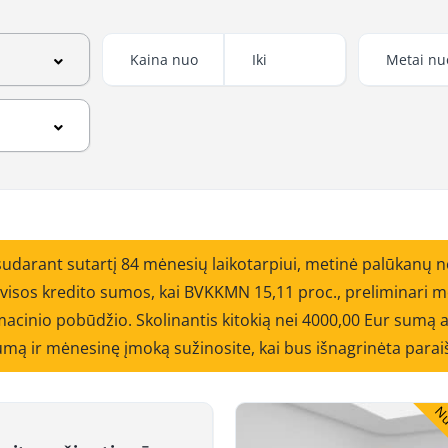
sudarant sutartį 84 mėnesių laikotarpiui, metinė palūkanų 
o visos kredito sumos, kai BVKKMN 15,11 proc., preliminar
cinio pobūdžio. Skolinantis kitokią nei 4000,00 Eur sumą ar
 sumą ir mėnesinę įmoką sužinosite, kai bus išnagrinėta parai