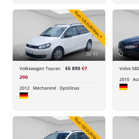
Nuo 126 EUR/Mėn.*
17
€6 890
€7
Volkswagen Touran
Volvo S8
290
2010
Au
2012
Mechaninė
Dyzelinas
Nuo 150 EUR/Mėn.*