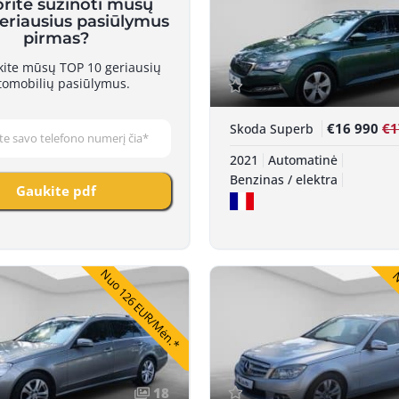
Nuo
orite sužinoti mūsų
geriausius pasiūlymus
pirmas?
skite mūsų TOP 10 geriausių
tomobilių pasiūlymus.
€16 990
€1
Skoda Superb
2021
Automatinė
Benzinas / elektra
Gaukite pdf
Nuo 126 EUR/Mėn.*
N
18