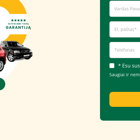
* Esu sus
Saugiai ir ne