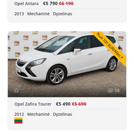
€5 790
€6 190
Opel Antara
2013
Mechaninė
Dyzelinas
Nuo 101 EUR/Mėn.*
10
€5 490
€5 690
Opel Zafira Tourer
2012
Mechaninė
Dyzelinas