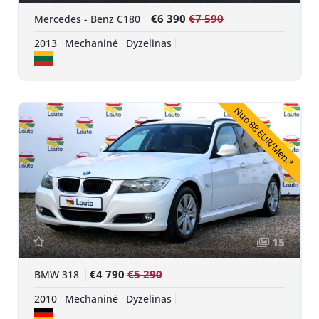
€6 390
€7 590
Mercedes - Benz C180
2013
Mechaninė
Dyzelinas
Nuo 88 EUR/Mėn.*
15
€4 790
€5 290
BMW 318
2010
Mechaninė
Dyzelinas