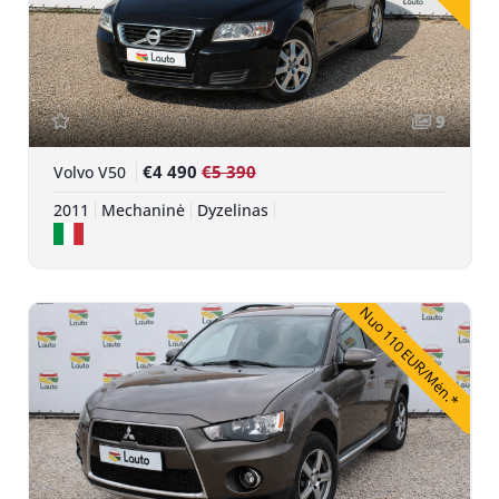
9
€4 490
€5 390
Volvo V50
2011
Mechaninė
Dyzelinas
Nuo 110 EUR/Mėn.*