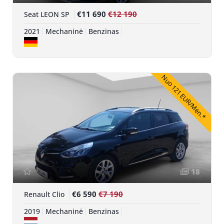
€11 690
€12 190
Seat LEON SP
2021
Mechaninė
Benzinas
Nuo 121 EUR/Mėn.*
18
€6 590
€7 190
Renault Clio
2019
Mechaninė
Benzinas