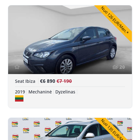
Nuo 126 EUR/Mėn.*
20
€6 890
€7 190
Seat Ibiza
2019
Mechaninė
Dyzelinas
Nuo 135 EUR/Mėn.*