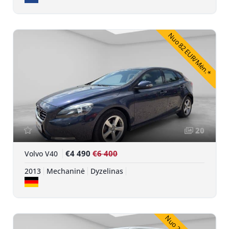
Nuo 82 EUR/Mėn.*
20
€4 490
€6 400
Volvo V40
2013
Mechaninė
Dyzelinas