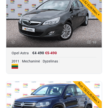
Nuo 82 EUR/Mėn.*
10
€4 490
€5 490
Opel Astra
2011
Mechaninė
Dyzelinas
Nuo 150 EUR/Mėn.*