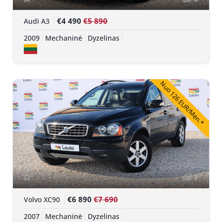
€4 490
€5 890
Audi A3
2009
Mechaninė
Dyzelinas
Nuo 126 EUR/Mėn.*
7
€6 890
€7 690
Volvo XC90
2007
Mechaninė
Dyzelinas