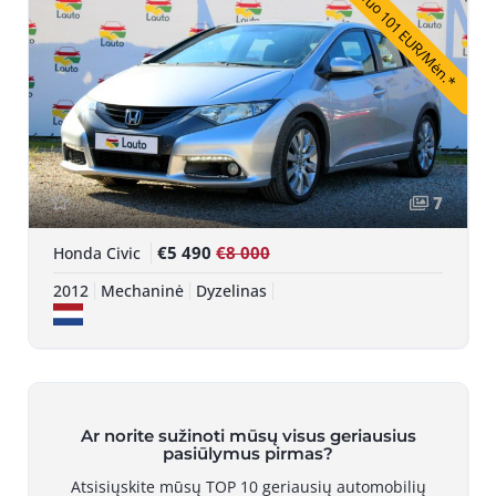
Nuo 101 EUR/Mėn.*
7
€5 490
€8 000
Honda Civic
2012
Mechaninė
Dyzelinas
Ar norite sužinoti mūsų visus geriausius
pasiūlymus pirmas?
Atsisiųskite mūsų TOP 10 geriausių automobilių