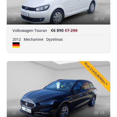
17
€6 890
€7 290
Volkswagen Touran
2012
Mechaninė
Dyzelinas
Nuo 214 EUR/Mėn.*
13