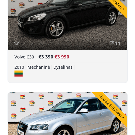
11
€3 390
€3 990
Volvo C30
2010
Mechaninė
Dyzelinas
Nuo 62 EUR/Mėn.*