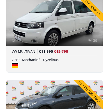
Nuo 220 EUR/Mėn.*
20
€11 990
€12 790
VW MULTIVAN
2010
Mechaninė
Dyzelinas
Nuo 101 EUR/Mėn.*