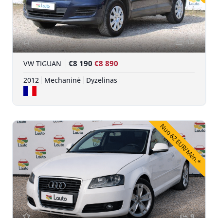
13
€8 190
€8 890
VW TIGUAN
2012
Mechaninė
Dyzelinas
Nuo 82 EUR/Mėn.*
9