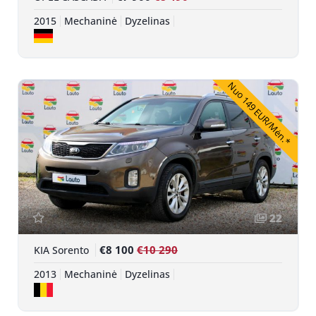
2015
Mechaninė
Dyzelinas
Nuo 149 EUR/Mėn.*
22
€8 100
€10 290
KIA Sorento
2013
Mechaninė
Dyzelinas