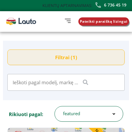
6 736 45 19
KLIENTŲ APTARNAVIMAS:
Pateikti paraišką lizingui
Filtrai (1)
featured
Rikiuoti pagal: