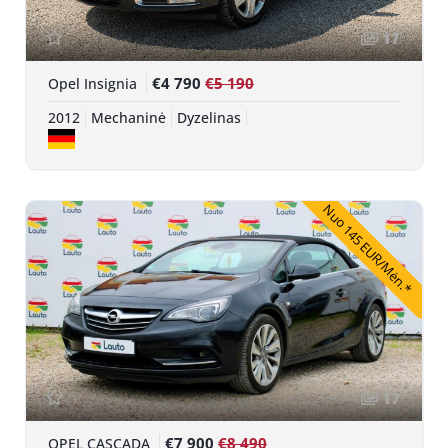
17
€4 790
€5 190
Opel Insignia
2012
Mechaninė
Dyzelinas
Nuo 145 EUR/Mėn.*
17
€7 900
€8 490
OPEL CASCADA