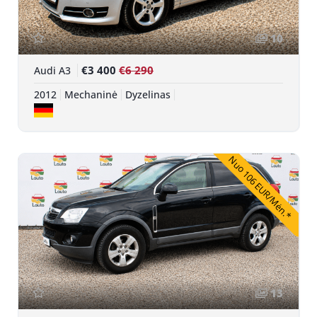
10
€3 400
€6 290
Audi A3
2012
Mechaninė
Dyzelinas
Nuo 106 EUR/Mėn.*
13