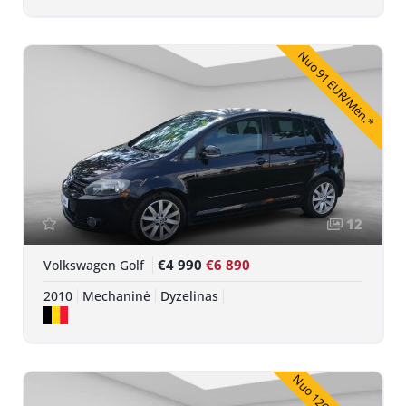
Nuo 91 EUR/Mėn.*
12
€4 990
€6 890
Volkswagen Golf
2010
Mechaninė
Dyzelinas