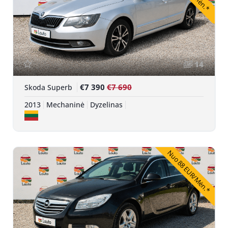
14
€7 390
€7 690
Skoda Superb
2013
Mechaninė
Dyzelinas
Nuo 88 EUR/Mėn.*