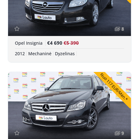
8
€4 690
€5 390
Opel Insignia
2012
Mechaninė
Dyzelinas
Nuo 117 EUR/Mėn.*
9