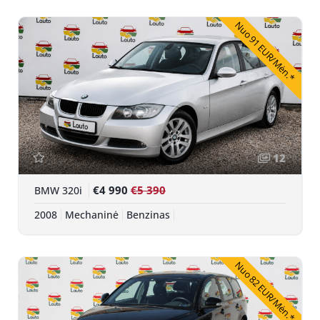
Nuo 91 EUR/Mėn.*
12
€4 990
€5 390
BMW 320i
2008
Mechaninė
Benzinas
Nuo 82 EUR/Mėn.*