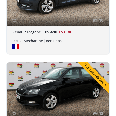
10
€5 490
€5 890
Renault Megane
2015
Mechaninė
Benzinas
Nuo 128 EUR/Mėn.*
13