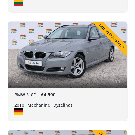
Nuo 91 EUR/Mėn.*
11
€4 990
BMW 318D
2010
Mechaninė
Dyzelinas