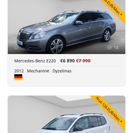
Nuo 126 EUR/Mėn.*
18
€6 890
€7 990
Mercedes-Benz E220
2012
Mechaninė
Dyzelinas
Nuo 126 EUR/Mėn.*