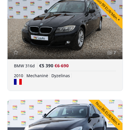
Nuo 99 EUR/Mėn.*
7
€5 390
€6 690
BMW 316d
2010
Mechaninė
Dyzelinas
Nuo 86 EUR/Mėn.*