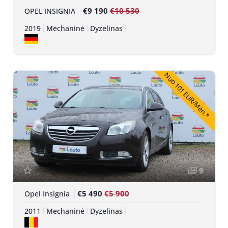
€9 190
€10 530
OPEL INSIGNIA
2019
Mechaninė
Dyzelinas
Nuo 101 EUR/Mėn.*
9
€5 490
€5 900
Opel Insignia
2011
Mechaninė
Dyzelinas