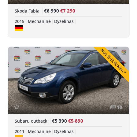
€6 990
€7 290
Skoda Fabia
2015
Mechaninė
Dyzelinas
Nuo 99 EUR/Mėn.*
10
€5 390
€5 890
Subaru outback
2011
Mechaninė
Dyzelinas