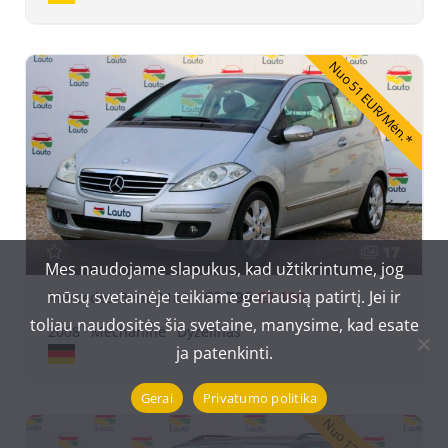
Nuo 51 EUR/Mėn.*
17
Mes naudojame slapukus, kad užtikrintume, jog
mūsų svetainėje teikiame geriausią patirtį. Jei ir
€2 790
€3 190
Mercedes-Benz A180
toliau naudositės šia svetaine, manysime, kad esate
2008
Mechaninė
Dyzelinas
ja patenkinti.
Gerai
Privatumo politika