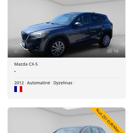
16
Mazda CX-5
-
2012
Automatinė
Dyzelinas
Nuo 251 EUR/Mėn.*