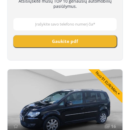
Atsisiųskite mūsų TOP 10 geriausių automobilių
pasiūlymus.
Gaukite pdf
Nuo 91 EUR/Mėn.*
16