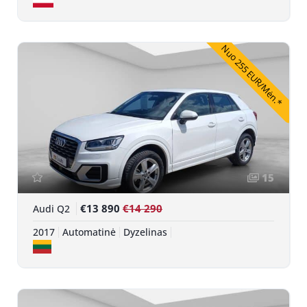
Nuo 255 EUR/Mėn.*
15
€13 890
€14 290
Audi Q2
2017
Automatinė
Dyzelinas