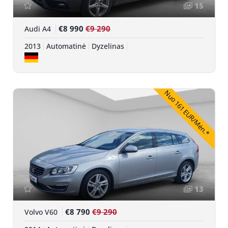
15
€8 990
€9 290
Audi A4
2013
Automatinė
Dyzelinas
Nuo 161 EUR/Mėn.*
13
€8 790
€9 290
Volvo V60