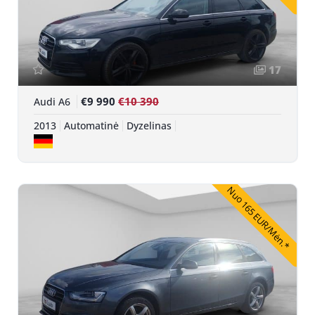
17
€9 990
€10 390
Audi A6
2013
Automatinė
Dyzelinas
Nuo 165 EUR/Mėn.*