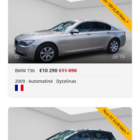
Nuo 189 EUR/Mėn.*
15
€10 290
€11 090
BMW 730
2009
Automatinė
Dyzelinas
Nuo 91 EUR/Mėn.*