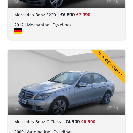
18
€6 890
€7 990
Mercedes-Benz E220
2012
Mechaninė
Dyzelinas
Nuo 90 EUR/Mėn.*
11
€4 900
€6 900
Mercedes-Benz C-Class
2009
Automatinė
Dyzelinas