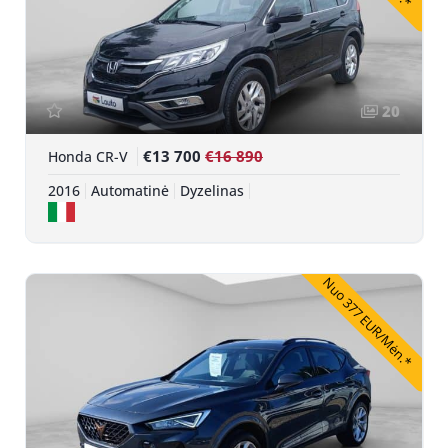
20
€13 700
€16 890
Honda CR-V
2016
Automatinė
Dyzelinas
Nuo 377 EUR/Mėn.*