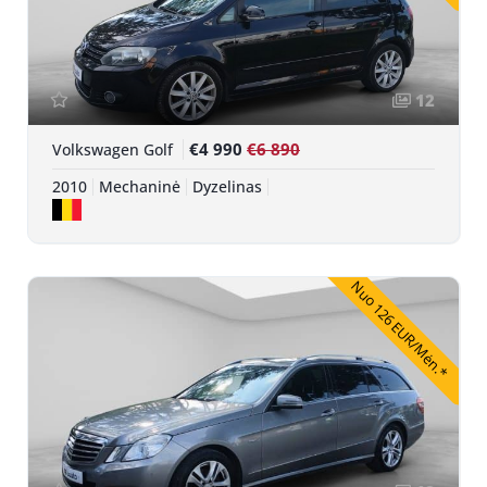
12
€4 990
€6 890
Volkswagen Golf
2010
Mechaninė
Dyzelinas
Nuo 126 EUR/Mėn.*