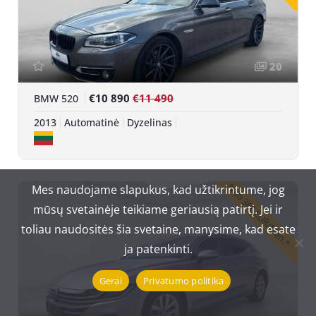
20
€10 890
€11 490
BMW 520
2013
Automatinė
Dyzelinas
Nuo 366 EUR/Mėn.*
Mes naudojame slapukus, kad užtikrintume, jog
mūsų svetainėje teikiame geriausią patirtį. Jei ir
toliau naudositės šia svetaine, manysime, kad esate
ja patenkinti.
Gerai
Privatumo politika