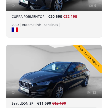
9
€20 590
€22 190
CUPRA FORMENTOR
2023
Automatinė
Benzinas
Nuo 214 EUR/Mėn.*
13
€11 690
€12 190
Seat LEON SP