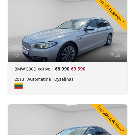
Nuo 165 EUR/Mėn.*
20
€8 990
€9 590
BMW 530D xdrive
2013
Automatinė
Dyzelinas
Nuo 200 EUR/Mėn.*