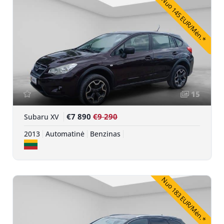
Nuo 145 EUR/Mėn.*
15
€7 890
€9 290
Subaru XV
2013
Automatinė
Benzinas
Nuo 183 EUR/Mėn.*