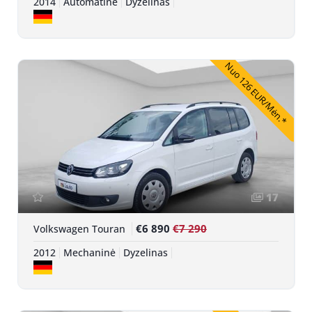
2014
Automatinė
Dyzelinas
Nuo 126 EUR/Mėn.*
17
€6 890
€7 290
Volkswagen Touran
2012
Mechaninė
Dyzelinas