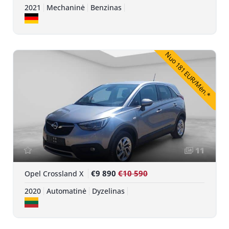
2021
Mechaninė
Benzinas
Nuo 181 EUR/Mėn.*
11
€9 890
€10 590
Opel Crossland X
2020
Automatinė
Dyzelinas