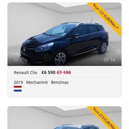
Nuo 121 EUR/Mėn.*
18
€6 590
€7 190
Renault Clio
2019
Mechaninė
Benzinas
Nuo 273 EUR/Mėn.*