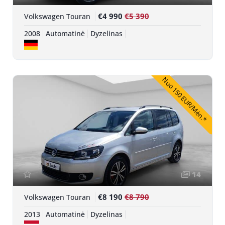
€4 990
€5 390
Volkswagen Touran
2008
Automatinė
Dyzelinas
Nuo 150 EUR/Mėn.*
14
€8 190
€8 790
Volkswagen Touran
2013
Automatinė
Dyzelinas