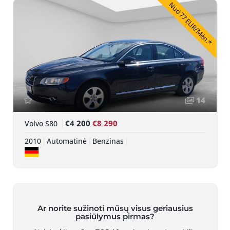
Nuo 77 EUR/Mėn.*
14
€4 200
€8 290
Volvo S80
2010
Automatinė
Benzinas
Ar norite sužinoti mūsų visus geriausius
pasiūlymus pirmas?