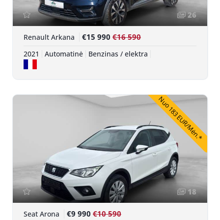
26
€15 990
€16 590
Renault Arkana
2021
Automatinė
Benzinas / elektra
Nuo 183 EUR/Mėn.*
18
€9 990
€10 590
Seat Arona