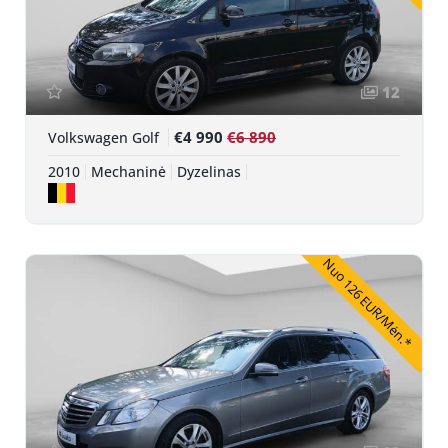
12
€4 990
€6 890
Volkswagen Golf
2010
Mechaninė
Dyzelinas
Nuo 126 EUR/Mėn.*