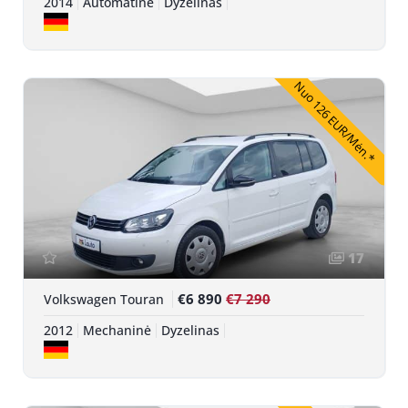
2014
Automatinė
Dyzelinas
Nuo 126 EUR/Mėn.*
17
€6 890
€7 290
Volkswagen Touran
2012
Mechaninė
Dyzelinas