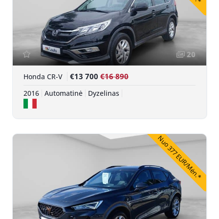
20
€13 700
€16 890
Honda CR-V
2016
Automatinė
Dyzelinas
Nuo 377 EUR/Mėn.*