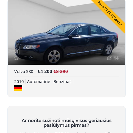
Nuo 77 EUR/Mėn.*
14
€4 200
€8 290
Volvo S80
2010
Automatinė
Benzinas
Ar norite sužinoti mūsų visus geriausius
pasiūlymus pirmas?