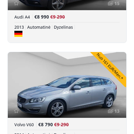
15
€8 990
€9 290
Audi A4
2013
Automatinė
Dyzelinas
Nuo 161 EUR/Mėn.*
13
€8 790
€9 290
Volvo V60