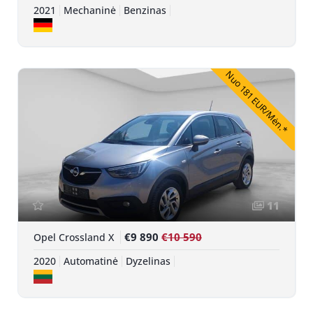
2021
Mechaninė
Benzinas
Nuo 181 EUR/Mėn.*
11
€9 890
€10 590
Opel Crossland X
2020
Automatinė
Dyzelinas