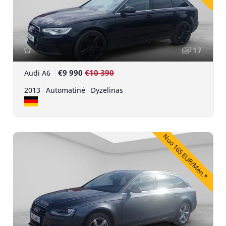
17
€9 990
€10 390
Audi A6
2013
Automatinė
Dyzelinas
Nuo 165 EUR/Mėn.*