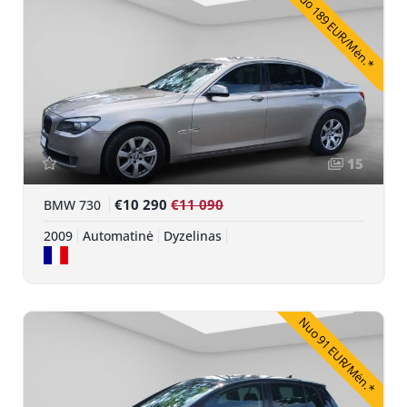
Nuo 189 EUR/Mėn.*
15
€10 290
€11 090
BMW 730
2009
Automatinė
Dyzelinas
Nuo 91 EUR/Mėn.*