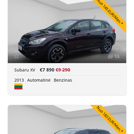
Nuo 145 EUR/Mėn.*
15
€7 890
€9 290
Subaru XV
2013
Automatinė
Benzinas
Nuo 183 EUR/Mėn.*