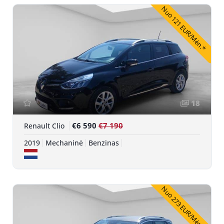
Nuo 121 EUR/Mėn.*
18
€6 590
€7 190
Renault Clio
2019
Mechaninė
Benzinas
Nuo 273 EUR/Mėn.*