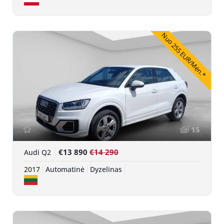
Nuo 255 EUR/Mėn.*
15
€13 890
€14 290
Audi Q2
2017
Automatinė
Dyzelinas