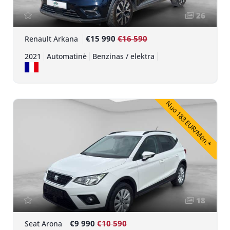
26
€15 990
€16 590
Renault Arkana
2021
Automatinė
Benzinas / elektra
Nuo 183 EUR/Mėn.*
18
€9 990
€10 590
Seat Arona