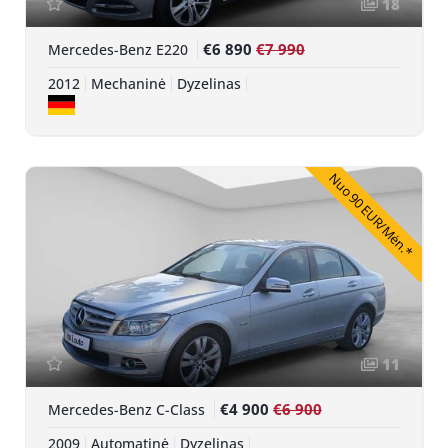
18
€6 890
€7 990
Mercedes-Benz E220
2012
Mechaninė
Dyzelinas
Nuo 90 EUR/Mėn.*
11
€4 900
€6 900
Mercedes-Benz C-Class
2009
Automatinė
Dyzelinas