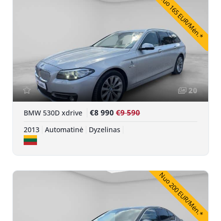
Nuo 165 EUR/Mėn.*
20
€8 990
€9 590
BMW 530D xdrive
2013
Automatinė
Dyzelinas
Nuo 200 EUR/Mėn.*