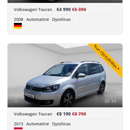
€4 990
€5 390
Volkswagen Touran
2008
Automatinė
Dyzelinas
Nuo 150 EUR/Mėn.*
14
€8 190
€8 790
Volkswagen Touran
2013
Automatinė
Dyzelinas