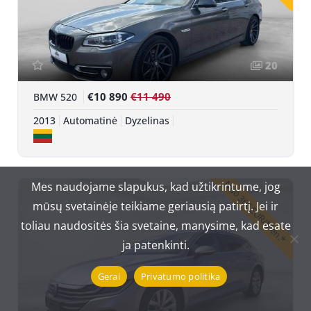
20
€10 890
€11 490
BMW 520
2013
Automatinė
Dyzelinas
Nuo 366 EUR/Mėn.*
Mes naudojame slapukus, kad užtikrintume, jog
mūsų svetainėje teikiame geriausią patirtį. Jei ir
toliau naudositės šia svetaine, manysime, kad esate
ja patenkinti.
Gerai
Privatumo politika