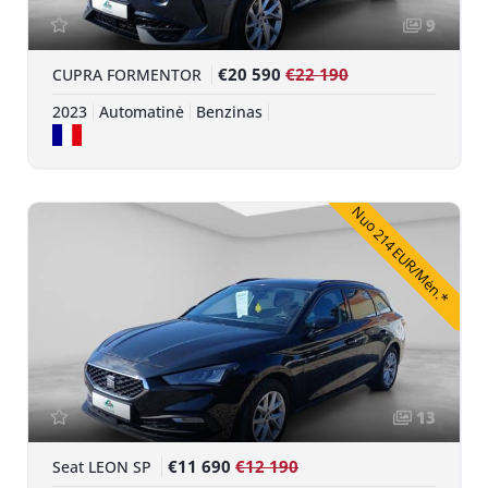
9
€20 590
€22 190
CUPRA FORMENTOR
2023
Automatinė
Benzinas
Nuo 214 EUR/Mėn.*
13
€11 690
€12 190
Seat LEON SP