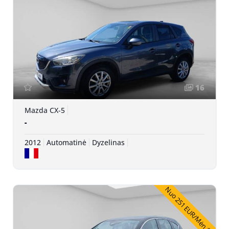
16
Mazda CX-5
-
2012
Automatinė
Dyzelinas
Nuo 251 EUR/Mėn.*