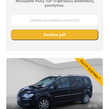
Atsisiųskite mūsų TOP 10 geriausių automobilių
pasiūlymus.
Gaukite pdf
Nuo 91 EUR/Mėn.*
16