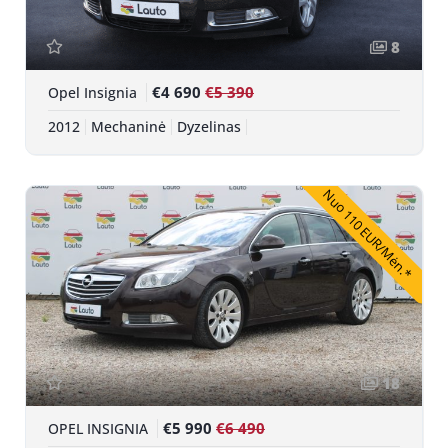
8
€4 690
€5 390
Opel Insignia
2012
Mechaninė
Dyzelinas
Nuo 110 EUR/Mėn.*
18
€5 990
€6 490
OPEL INSIGNIA