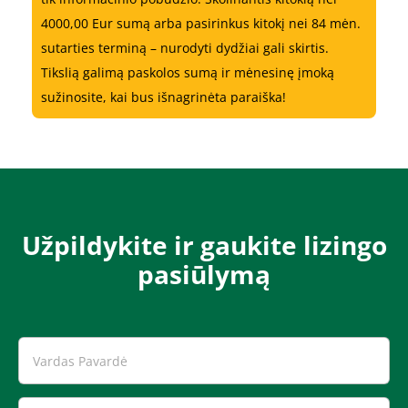
4000,00 Eur sumą arba pasirinkus kitokį nei 84 mėn.
sutarties terminą – nurodyti dydžiai gali skirtis.
Tikslią galimą paskolos sumą ir mėnesinę įmoką
sužinosite, kai bus išnagrinėta paraiška!
Užpildykite ir gaukite lizingo
pasiūlymą​​​