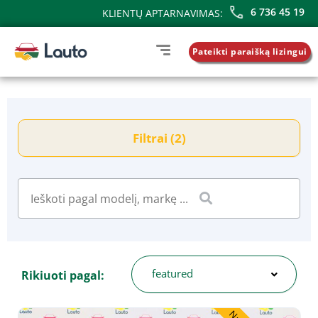
6 736 45 19
KLIENTŲ APTARNAVIMAS:
Pateikti paraišką lizingui
Filtrai (2)
featured
Rikiuoti pagal: