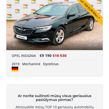
Nuo 168 EUR/Mėn.*
13
€9 190
€10 530
OPEL INSIGNIA
2019
Mechaninė
Dyzelinas
Ar norite sužinoti mūsų visus geriausius
pasiūlymus pirmas?
Atsisiųskite mūsų TOP 10 geriausių automobilių