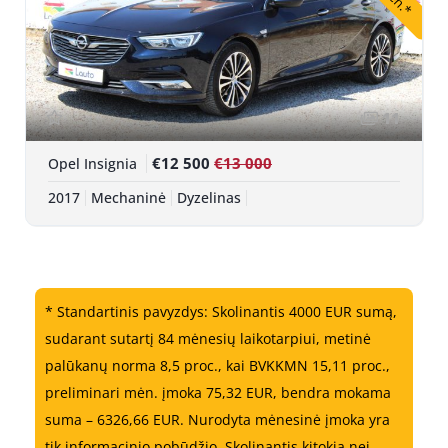
11
€12 500
€13 000
Opel Insignia
2017
Mechaninė
Dyzelinas
* Standartinis pavyzdys: Skolinantis 4000 EUR sumą,
sudarant sutartį 84 mėnesių laikotarpiui, metinė
palūkanų norma 8,5 proc., kai BVKKMN 15,11 proc.,
preliminari mėn. įmoka 75,32 EUR, bendra mokama
suma – 6326,66 EUR. Nurodyta mėnesinė įmoka yra
tik informacinio pobūdžio. Skolinantis kitokią nei