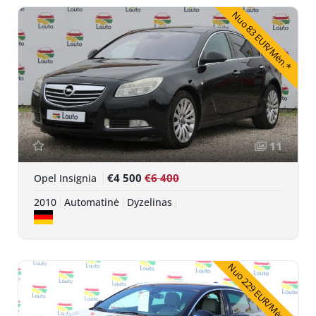
Nuo 83 EUR/Mėn.*
11
€4 500
€6 400
Opel Insignia
2010
Automatinė
Dyzelinas
Nuo 229 EUR/Mėn.*