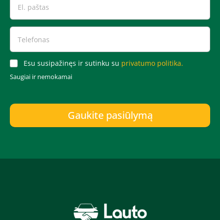
Esu susipažinęs ir sutinku su
privatumo politika.
Saugiai ir nemokamai
Gaukite pasiūlymą