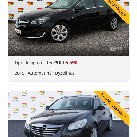
Nuo 115 EUR/Mėn.*
17
€6 290
€6 590
Opel Insignia
2015
Automatinė
Dyzelinas
Nuo 86 EUR/Mėn.*