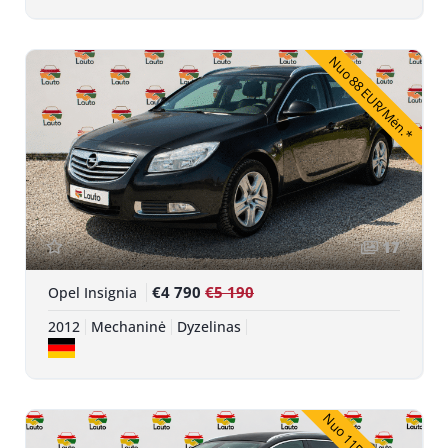
Nuo 88 EUR/Mėn.*
17
€4 790
€5 190
Opel Insignia
2012
Mechaninė
Dyzelinas