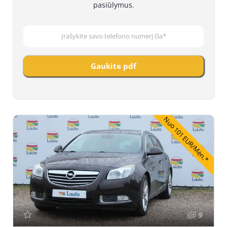
pasiūlymus.
Gaukite pdf
Nuo 101 EUR/Mėn.*
9