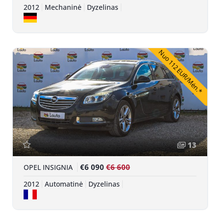
2012
Mechaninė
Dyzelinas
Nuo 112 EUR/Mėn.*
13
€6 090
€6 600
OPEL INSIGNIA
2012
Automatinė
Dyzelinas