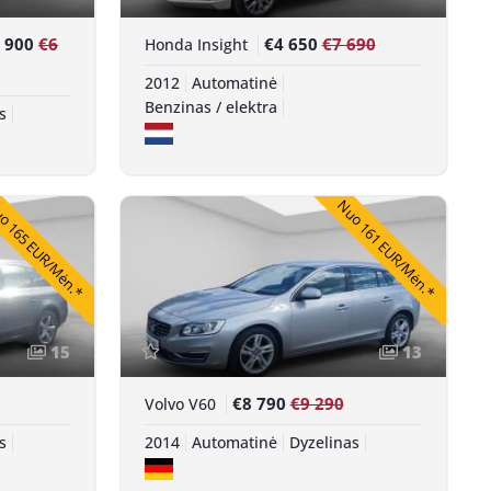
 900
€6
€4 650
€7 690
Honda Insight
2012
Automatinė
Benzinas / elektra
s
 165 EUR/Mėn.*
Nuo 161 EUR/Mėn.*
15
13
€8 790
€9 290
Volvo V60
s
2014
Automatinė
Dyzelinas