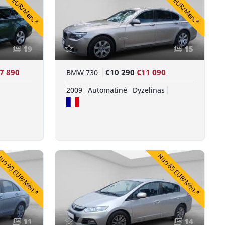
 311 EUR/Mėn.*
Nuo 189 EUR/Mėn.*
19
15
7 890
€10 290
€11 090
BMW 730
2009
Automatinė
Dyzelinas
uo 90 EUR/Mėn.*
Nuo 85 EUR/Mėn.*
11
14