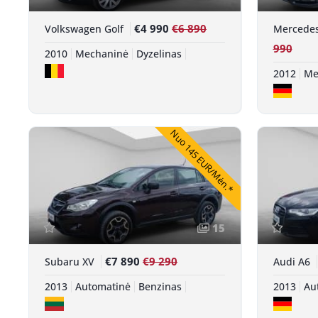
€4 990
€6 890
Volkswagen Golf
Mercede
990
2010
Mechaninė
Dyzelinas
2012
Me
Nuo 145 EUR/Mėn.*
15
€7 890
€9 290
Subaru XV
Audi A6
2013
Automatinė
Benzinas
2013
Au