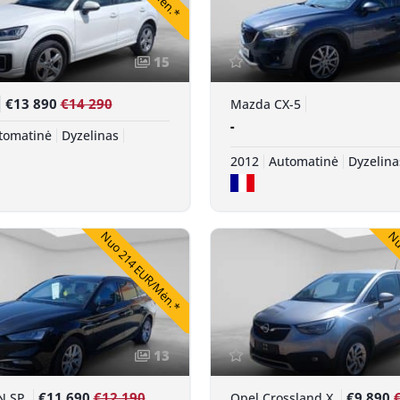
15
€13 890
€14 290
Mazda CX-5
-
tomatinė
Dyzelinas
2012
Automatinė
Dyzelina
Nuo 214 EUR/Mėn.*
Nuo
13
€11 690
€12 190
€9 890
N SP
Opel Crossland X