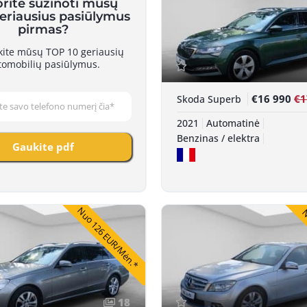
Nuo
orite sužinoti mūsų
geriausius pasiūlymus
pirmas?
skite mūsų TOP 10 geriausių
tomobilių pasiūlymus.
€16 990
€1
Skoda Superb
2021
Automatinė
Benzinas / elektra
Gaukite pdf
Nuo 126 EUR/Mėn.*
N
18