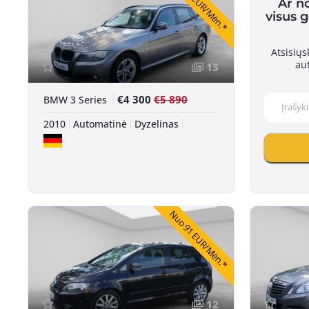
Nuo 79 EUR/Mėn.*
Ar n
visus 
Atsisių
au
13
€4 300
€5 890
BMW 3 Series
2010
Automatinė
Dyzelinas
Nuo 91 EUR/Mėn.*
12