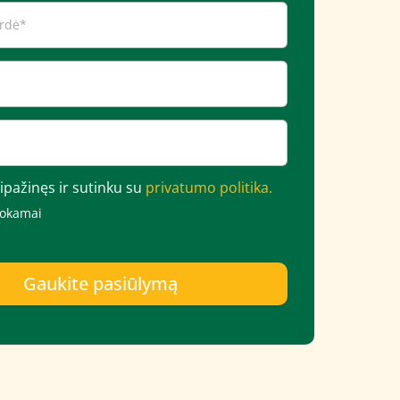
ipažinęs ir sutinku su
privatumo politika.
mokamai
Gaukite pasiūlymą