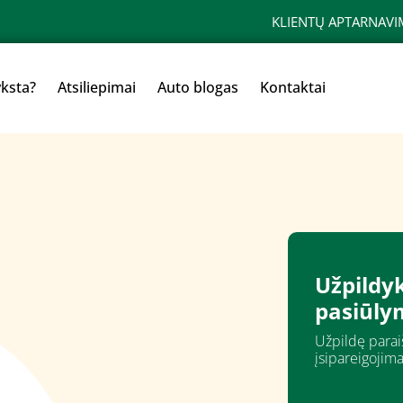
KLIENTŲ APTARNAVI
yksta?
Atsiliepimai
Auto blogas
Kontaktai
Užpildyk
pasiūly
Užpildę paraiš
įsipareigojima