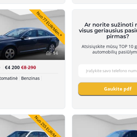
Nuo 77 EUR/Mėn.*
Ar norite sužinoti
visus geriausius pas
pirmas?
Atsisiųskite mūsų TOP 10 g
automobilių pasiūlym
14
€4 200
€8 290
0
tomatinė
Benzinas
Gaukite pdf
Nuo 255 EUR/Mėn.*