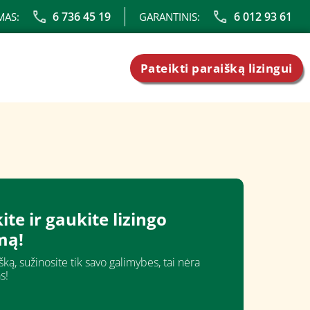
6 736 45 19
6 012 93 61
MAS:
GARANTINIS:
Pateikti paraišką lizingui
ite ir gaukite lizingo
mą!
ką, sužinosite tik savo galimybes, tai nėra
s!