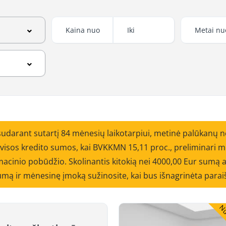
sudarant sutartį 84 mėnesių laikotarpiui, metinė palūkanų 
o visos kredito sumos, kai BVKKMN 15,11 proc., preliminar
cinio pobūdžio. Skolinantis kitokią nei 4000,00 Eur sumą ar
 sumą ir mėnesinę įmoką sužinosite, kai bus išnagrinėta parai