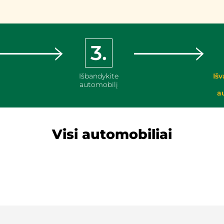
3.
Išbandykite
Išv
automobilį
a
Visi automobiliai