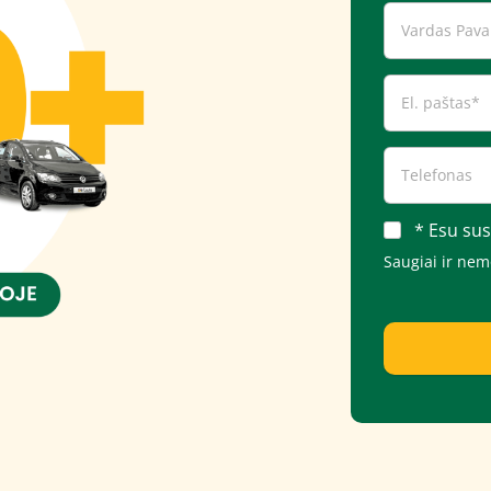
* Esu sus
Saugiai ir ne