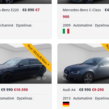
€6 890
€7
€4
s-Benz E220
Mercedes-Benz C-Class
900
chaninė
Dyzelinas
2009
Automatinė
Dyzelina
Nuo 183 EUR/Mėn.*
Nuo
17
€9 990
€10 390
€8 990
€9 290
Audi A4
tomatinė
Dyzelinas
2013
Automatinė
Dyzelina