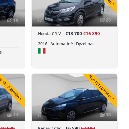
16
20
€13 700
€16 890
Honda CR-V
2016
Automatinė
Dyzelinas
s
 181 EUR/Mėn.*
Nuo 121 EUR/Mėn.*
11
18
€10 590
€6 590
€7 190
Renault Clio