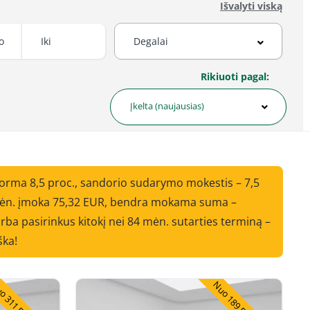
Išvalyti viską
Rikiuoti pagal:
Įkelta (naujausias)
norma 8,5 proc., sandorio sudarymo mokestis – 7,5
i mėn. įmoka 75,32 EUR, bendra mokama suma –
ba pasirinkus kitokį nei 84 mėn. sutarties terminą –
ška!