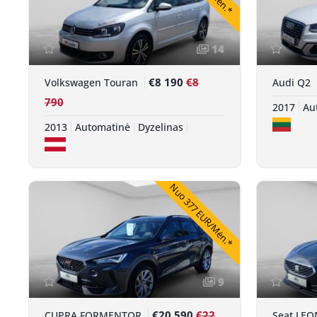
14
€8 190
€8
Volkswagen Touran
Audi Q2
790
2017
Au
2013
Automatinė
Dyzelinas
Nuo 377 EUR/Mėn.*
9
€20 590
€22
CUPRA FORMENTOR
Seat LEO