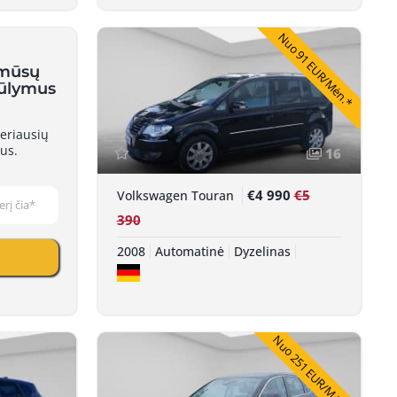
Nuo 91 EUR/Mėn.*
 mūsų
iūlymus
eriausių
us.
16
€4 990
€5
Volkswagen Touran
390
2008
Automatinė
Dyzelinas
Nuo 251 EUR/Mėn.*