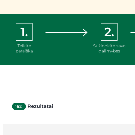
1.
2.
Teikite
Sužinokite savo
paraišką
galimybes
Rezultatai
162