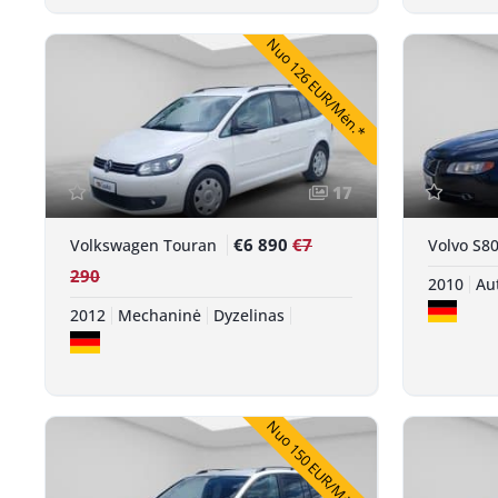
Nuo 126 EUR/Mėn.*
17
€6 890
€7
Volkswagen Touran
Volvo S8
290
2010
Au
2012
Mechaninė
Dyzelinas
Nuo 150 EUR/Mėn.*