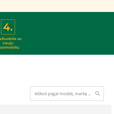
4.
ažiuokite su
nauju
utomobiliu