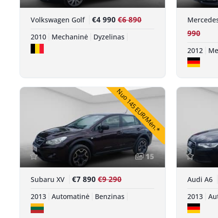
€4 990
€6 890
Volkswagen Golf
Mercede
990
2010
Mechaninė
Dyzelinas
2012
Me
Nuo 145 EUR/Mėn.*
15
€7 890
€9 290
Subaru XV
Audi A6
2013
Automatinė
Benzinas
2013
Au