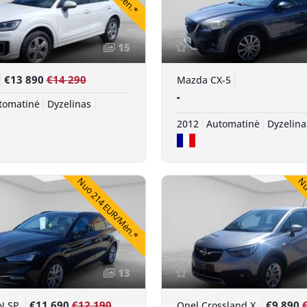
15
€13 890
€14 290
Mazda CX-5
-
tomatinė
Dyzelinas
2012
Automatinė
Dyzelina
Nuo 214 EUR/Mėn.*
Nuo
13
€11 690
€12 190
€9 890
N SP
Opel Crossland X