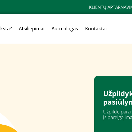
KLIENTŲ APTARNAVI
yksta?
Atsiliepimai
Auto blogas
Kontaktai
Užpildyk
pasiūly
Užpildę paraiš
įsipareigojima