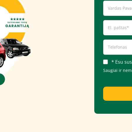
* Esu sus
Saugiai ir ne