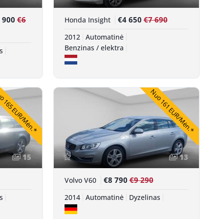
 900
€6
€4 650
€7 690
Honda Insight
2012
Automatinė
Benzinas / elektra
s
 165 EUR/Mėn.*
Nuo 161 EUR/Mėn.*
15
13
€8 790
€9 290
Volvo V60
s
2014
Automatinė
Dyzelinas