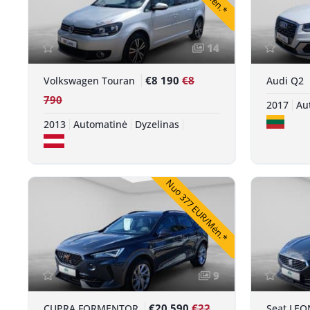
14
€8 190
€8
Volkswagen Touran
Audi Q2
790
2017
Au
2013
Automatinė
Dyzelinas
Nuo 377 EUR/Mėn.*
9
€20 590
€22
CUPRA FORMENTOR
Seat LEO