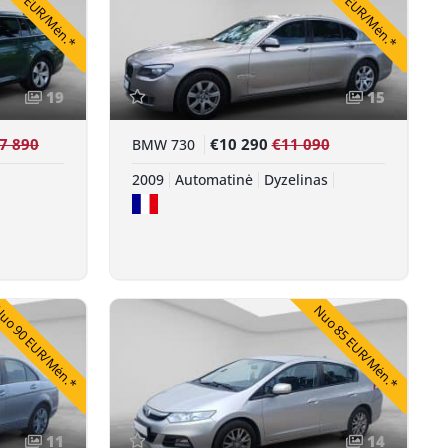
 311 EUR/Mėn.*
Nuo 189 EUR/Mėn.*
19
15
7 890
€10 290
€11 090
BMW 730
2009
Automatinė
Dyzelinas
uo 90 EUR/Mėn.*
Nuo 85 EUR/Mėn.*
11
14