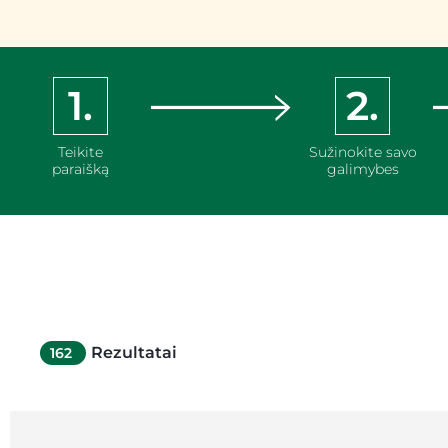
1.
2.
Teikite
Sužinokite savo
paraišką
galimybes
Rezultatai
162