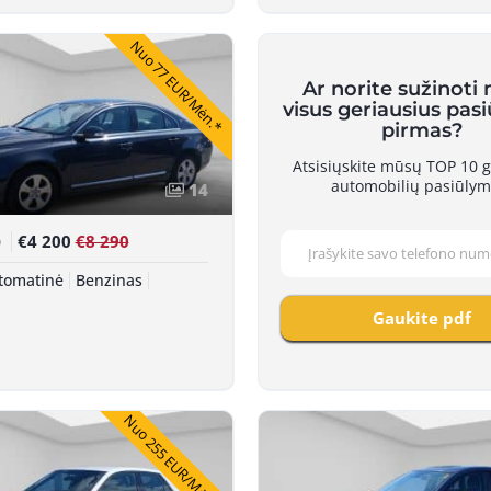
Nuo 77 EUR/Mėn.*
Ar norite sužinoti
visus geriausius pas
pirmas?
Atsisiųskite mūsų TOP 10 g
automobilių pasiūlym
14
€4 200
€8 290
0
tomatinė
Benzinas
Gaukite pdf
Nuo 255 EUR/Mėn.*