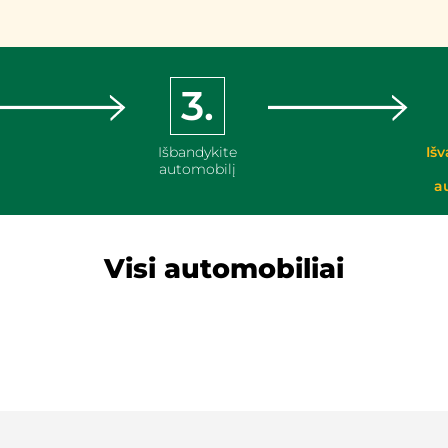
3.
Išbandykite
Išv
automobilį
a
Visi automobiliai