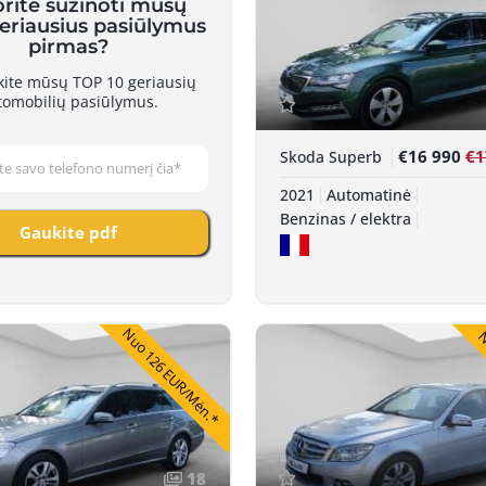
Nuo
orite sužinoti mūsų
geriausius pasiūlymus
pirmas?
skite mūsų TOP 10 geriausių
tomobilių pasiūlymus.
€16 990
€1
Skoda Superb
2021
Automatinė
Benzinas / elektra
Gaukite pdf
Nuo 126 EUR/Mėn.*
N
18