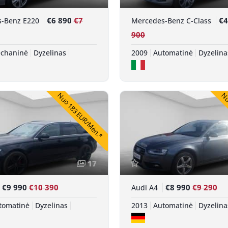
€6 890
€7
€4
s-Benz E220
Mercedes-Benz C-Class
900
chaninė
Dyzelinas
2009
Automatinė
Dyzelina
Nuo 183 EUR/Mėn.*
Nuo
17
€9 990
€10 390
€8 990
€9 290
Audi A4
tomatinė
Dyzelinas
2013
Automatinė
Dyzelina