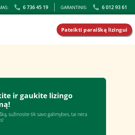
6 736 45 19
6 012 93 61
MAS:
GARANTINIS:
Pateikti paraišką lizingui
ite ir gaukite lizingo
mą!
ką, sužinosite tik savo galimybes, tai nėra
s!