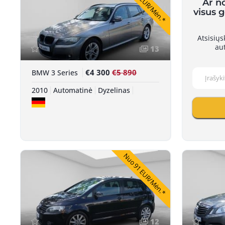
Nuo 79 EUR/Mėn.*
Ar n
visus 
Atsisių
au
13
€4 300
€5 890
BMW 3 Series
2010
Automatinė
Dyzelinas
Nuo 91 EUR/Mėn.*
12