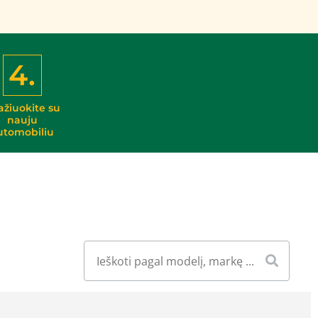
4.
ažiuokite su
nauju
utomobiliu