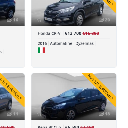
16
20
€13 700
€16 890
Honda CR-V
2016
Automatinė
Dyzelinas
s
 181 EUR/Mėn.*
Nuo 121 EUR/Mėn.*
11
18
€10 590
€6 590
€7 190
Renault Clio