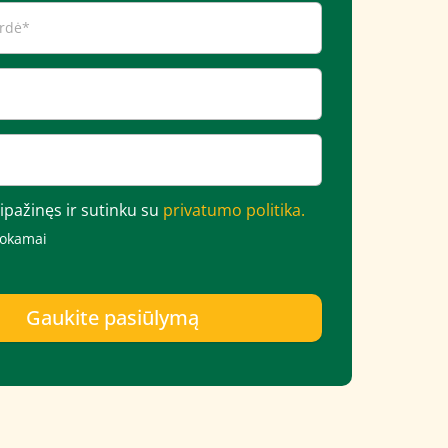
ipažinęs ir sutinku su
privatumo politika.
mokamai
Gaukite pasiūlymą