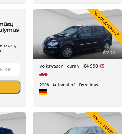
Nuo 91 EUR/Mėn.*
 mūsų
iūlymus
eriausių
us.
16
€4 990
€5
Volkswagen Touran
390
2008
Automatinė
Dyzelinas
Nuo 251 EUR/Mėn.*