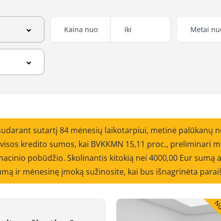
sudarant sutartį 84 mėnesių laikotarpiui, metinė palūkanų 
o visos kredito sumos, kai BVKKMN 15,11 proc., preliminar
cinio pobūdžio. Skolinantis kitokią nei 4000,00 Eur sumą ar
 sumą ir mėnesinę įmoką sužinosite, kai bus išnagrinėta parai