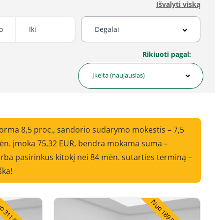
Išvalyti viską
Rikiuoti pagal:
Įkelta (naujausias)
norma 8,5 proc., sandorio sudarymo mokestis – 7,5
i mėn. įmoka 75,32 EUR, bendra mokama suma –
ba pasirinkus kitokį nei 84 mėn. sutarties terminą –
ška!