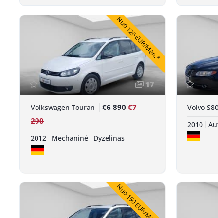
Nuo 126 EUR/Mėn.*
17
€6 890
€7
Volkswagen Touran
Volvo S8
290
2010
Au
2012
Mechaninė
Dyzelinas
Nuo 150 EUR/Mėn.*