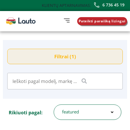
6 736 45 19
KLIENTŲ APTARNAVIMAS:
Pateikti paraišką lizingui
Filtrai (1)
featured
Rikiuoti pagal: