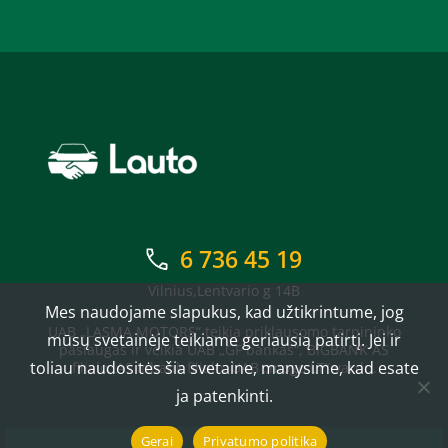
6 736 45 19
Vilnius,Lentvario g 14B
Mes naudojame slapukus, kad užtikrintume, jog
UAB „LASMA MOTORS“ teikia priklausomo tarpininko
mūsų svetainėje teikiame geriausią patirtį. Jei ir
paslaugas ir veikia UAB „GF bankas“, BIGBANK AS
toliau naudositės šia svetaine, manysime, kad esate
filialo, AS Inbank filialo, UAB „mogo LT“ vardu.
ja patenkinti.
Gerai
Privatumo politika