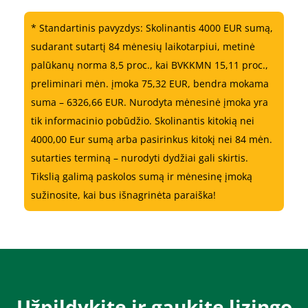
* Standartinis pavyzdys: Skolinantis 4000 EUR sumą,
sudarant sutartį 84 mėnesių laikotarpiui, metinė
palūkanų norma 8,5 proc., kai BVKKMN 15,11 proc.,
preliminari mėn. įmoka 75,32 EUR, bendra mokama
suma – 6326,66 EUR. Nurodyta mėnesinė įmoka yra
tik informacinio pobūdžio. Skolinantis kitokią nei
4000,00 Eur sumą arba pasirinkus kitokį nei 84 mėn.
sutarties terminą – nurodyti dydžiai gali skirtis.
Tikslią galimą paskolos sumą ir mėnesinę įmoką
sužinosite, kai bus išnagrinėta paraiška!
Užpildykite ir gaukite lizingo