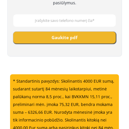
pasiūlymus.
Gaukite pdf
* Standartinis pavyzdys: Skolinantis 4000 EUR sumą,
sudarant sutartį 84 mėnesių laikotarpiui, metinė
palūkanų norma 8,5 proc., kai BVKKMN 15,11 proc.,
preliminari mėn. įmoka 75,32 EUR, bendra mokama
suma – 6326,66 EUR. Nurodyta mėnesinė įmoka yra
tik informacinio pobūdžio. Skolinantis kitokią nei
4000,00 Eur sumą arba pasirinkus kitokį nei 84 mėn.