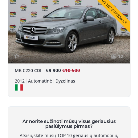
Nuo 182 EUR/Mėn.*
12
€9 900
€10 500
MB C220 CDI
2012
Automatinė
Dyzelinas
Ar norite sužinoti mūsų visus geriausius
pasiūlymus pirmas?
Atsisiųskite mūsų TOP 10 geriausių automobilių