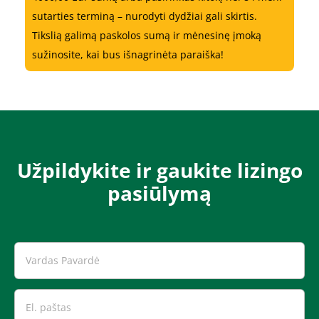
sutarties terminą – nurodyti dydžiai gali skirtis.
Tikslią galimą paskolos sumą ir mėnesinę įmoką
sužinosite, kai bus išnagrinėta paraiška!
Užpildykite ir gaukite lizingo
pasiūlymą​​​