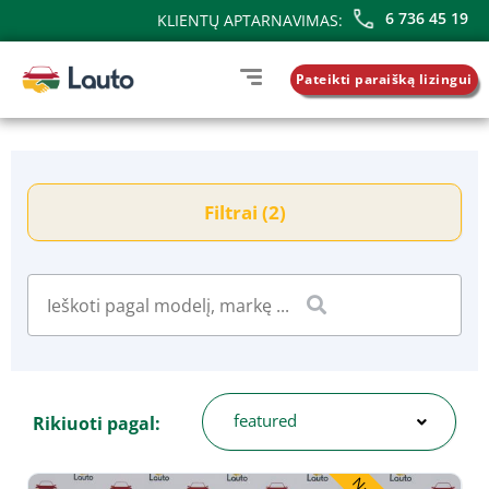
6 736 45 19
KLIENTŲ APTARNAVIMAS:
Pateikti paraišką lizingui
Filtrai (2)
featured
Rikiuoti pagal: