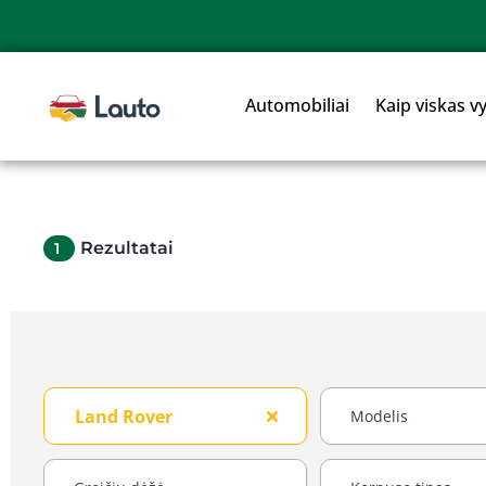
Automobiliai
Kaip viskas v
Rezultatai
1
Land Rover