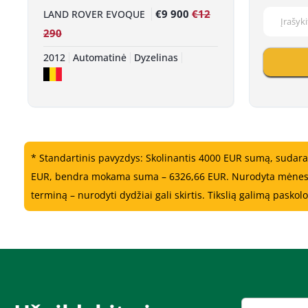
€9 900
€12
LAND ROVER EVOQUE
290
2012
Automatinė
Dyzelinas
* Standartinis pavyzdys: Skolinantis 4000 EUR sumą, sudara
EUR, bendra mokama suma – 6326,66 EUR. Nurodyta mėnesinė į
terminą – nurodyti dydžiai gali skirtis. Tikslią galimą pasko