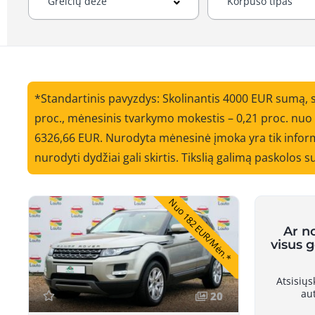
*Standartinis pavyzdys: Skolinantis 4000 EUR sumą, 
proc., mėnesinis tvarkymo mokestis – 0,21 proc. nu
6326,66 EUR. Nurodyta mėnesinė įmoka yra tik informa
nurodyti dydžiai gali skirtis. Tikslią galimą paskolos
Nuo 182 EUR/Mėn.*
Ar n
visus 
Atsisių
au
20