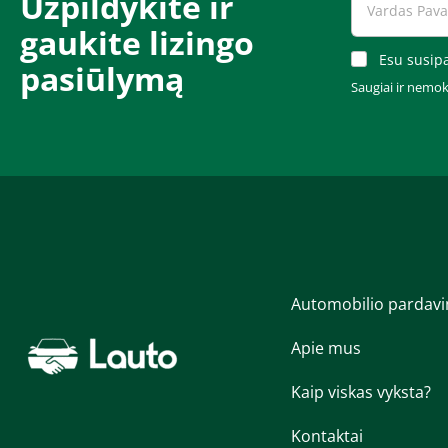
Užpildykite ir
gaukite lizingo
Esu susipa
pasiūlymą​​​
Saugiai ir nemo
Automobilio pardav
Apie mus
Kaip viskas vyksta?
Kontaktai