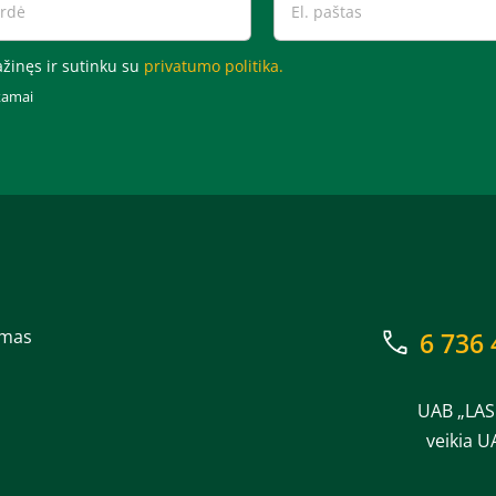
žinęs ir sutinku su
privatumo politika.
kamai
imas
6 736 
UAB „LAS
veikia U