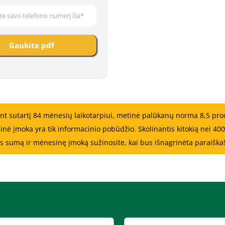
Gaukite pdf
nt sutartį 84 mėnesių laikotarpiui, metinė palūkanų norma 8,5 pro
moka yra tik informacinio pobūdžio. Skolinantis kitokią nei 4000
los sumą ir mėnesinę įmoką sužinosite, kai bus išnagrinėta paraiška