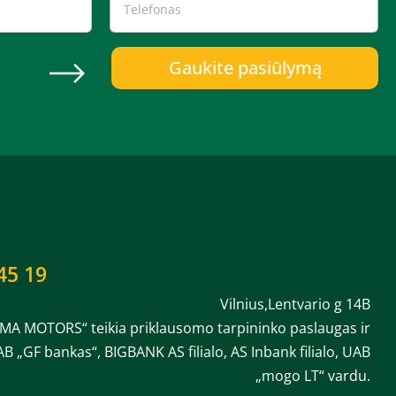
Gaukite pasiūlymą
45 19
Vilnius,Lentvario g 14B
MA MOTORS“ teikia priklausomo tarpininko paslaugas ir
AB „GF bankas“, BIGBANK AS filialo, AS Inbank filialo, UAB
„mogo LT“ vardu.