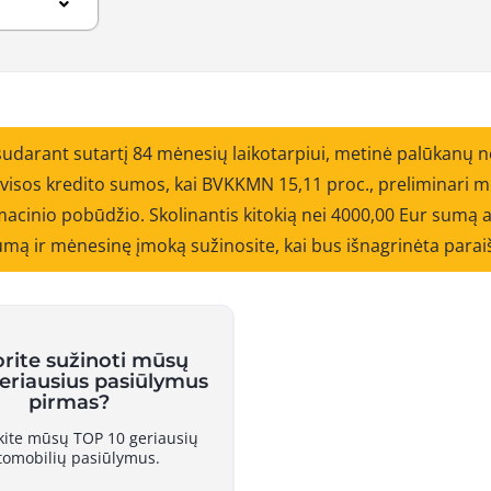
sudarant sutartį 84 mėnesių laikotarpiui, metinė palūkanų 
o visos kredito sumos, kai BVKKMN 15,11 proc., preliminar
cinio pobūdžio. Skolinantis kitokią nei 4000,00 Eur sumą ar
 sumą ir mėnesinę įmoką sužinosite, kai bus išnagrinėta parai
orite sužinoti mūsų
geriausius pasiūlymus
pirmas?
skite mūsų TOP 10 geriausių
tomobilių pasiūlymus.