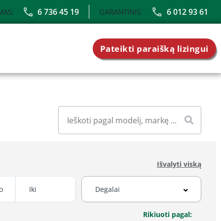
6 736 45 19
6 012 93 61
MAS:
GARANTINIS:
Pateikti paraišką lizingui
Išvalyti viską
Rikiuoti pagal: