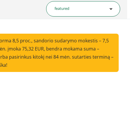
featured
norma 8,5 proc., sandorio sudarymo mokestis – 7,5
i mėn. įmoka 75,32 EUR, bendra mokama suma –
ba pasirinkus kitokį nei 84 mėn. sutarties terminą –
ška!