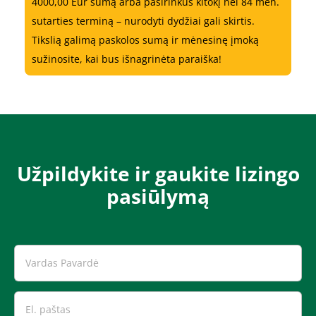
4000,00 Eur sumą arba pasirinkus kitokį nei 84 mėn.
sutarties terminą – nurodyti dydžiai gali skirtis.
Tikslią galimą paskolos sumą ir mėnesinę įmoką
sužinosite, kai bus išnagrinėta paraiška!
Užpildykite ir gaukite lizingo
pasiūlymą​​​