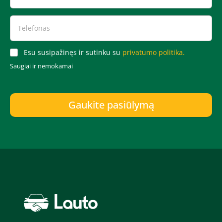
Esu susipažinęs ir sutinku su
privatumo politika.
Saugiai ir nemokamai
Gaukite pasiūlymą