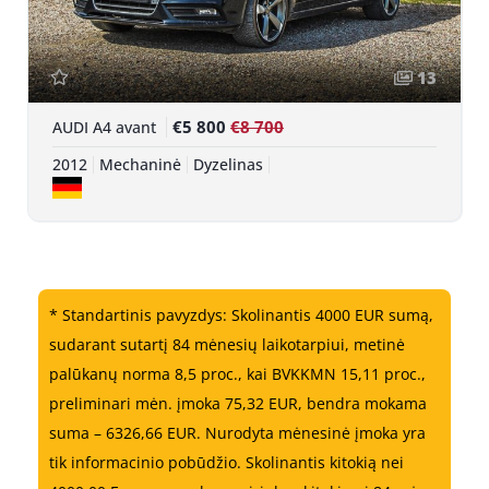
13
€5 800
€8 700
AUDI A4 avant
2012
Mechaninė
Dyzelinas
* Standartinis pavyzdys: Skolinantis 4000 EUR sumą,
sudarant sutartį 84 mėnesių laikotarpiui, metinė
palūkanų norma 8,5 proc., kai BVKKMN 15,11 proc.,
preliminari mėn. įmoka 75,32 EUR, bendra mokama
suma – 6326,66 EUR. Nurodyta mėnesinė įmoka yra
tik informacinio pobūdžio. Skolinantis kitokią nei