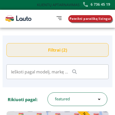
6 736 45 19
KLIENTŲ APTARNAVIMAS:
Pateikti paraišką lizingui
Filtrai (2)
featured
Rikiuoti pagal: