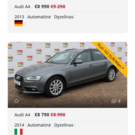
€8 990
€9 290
Audi A4
2013
Automatinė
Dyzelinas
Nuo 161 EUR/Mėn.*
9
€8 790
€8 990
Audi A4
2014
Automatinė
Dyzelinas