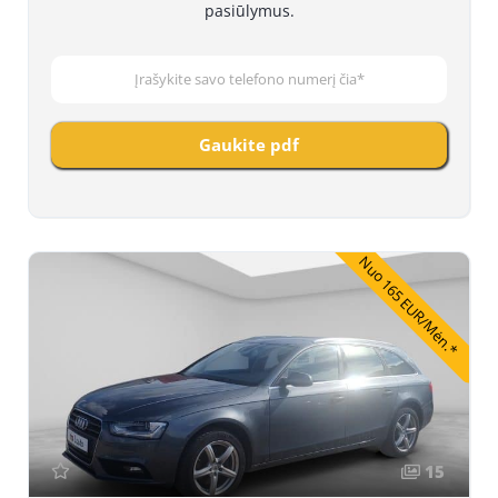
pasiūlymus.
Gaukite pdf
Nuo 165 EUR/Mėn.*
15