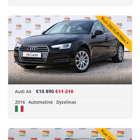
Nuo 200 EUR/Mėn.*
11
€10 890
€11 210
Audi A4
2016
Automatinė
Dyzelinas