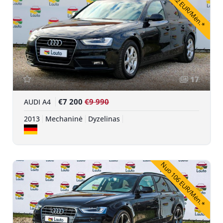
Nuo 132 EUR/Mėn.*
17
€7 200
€9 990
AUDI A4
2013
Mechaninė
Dyzelinas
Nuo 106 EUR/Mėn.*