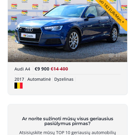
Nuo 182 EUR/Mėn.*
17
€9 900
€14 400
Audi A4
2017
Automatinė
Dyzelinas
Ar norite sužinoti mūsų visus geriausius
pasiūlymus pirmas?
Atsisiųskite mūsų TOP 10 geriausių automobilių