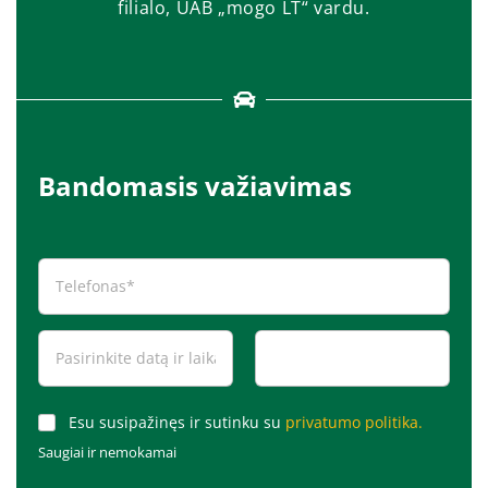
filialo, UAB „mogo LT“ vardu.
Bandomasis važiavimas
Esu susipažinęs ir sutinku su
privatumo politika.
Saugiai ir nemokamai