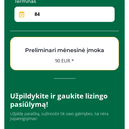
Terminas
Preliminari mėnesinė įmoka
90 EUR *
Užpildykite ir gaukite lizingo
pasiūlymą!
Užpildę paraišką, sužinosite tik savo galimybes, tai nėra
įsipareigojimas!