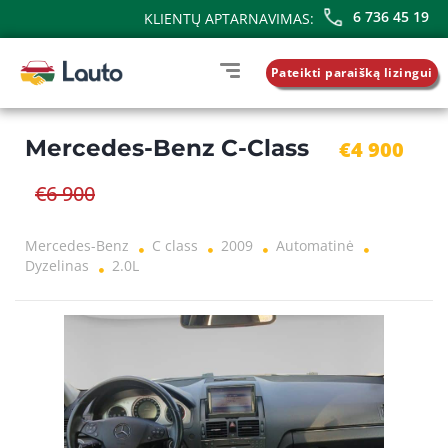
6 736 45 19
KLIENTŲ APTARNAVIMAS:
Pateikti paraišką lizingui
Mercedes-Benz C-Class
€4 900
€6 900
Mercedes-Benz
C class
2009
Automatinė
Dyzelinas
2.0L