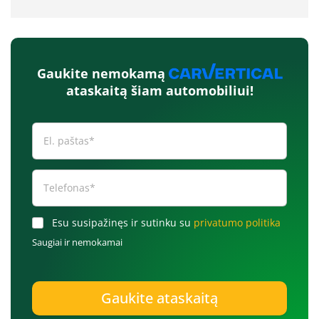
Gaukite nemokamą
ataskaitą šiam automobiliui!
Esu susipažinęs ir sutinku su
privatumo politika
Saugiai ir nemokamai
Gaukite ataskaitą