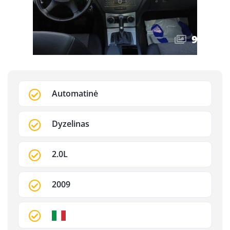
9
/
11
Automatinė
Dyzelinas
2.0L
2009