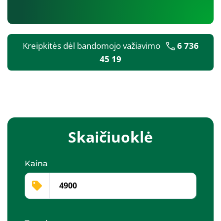
Kreipkitės dėl bandomojo važiavimo
6 736
45 19
Skaičiuoklė
Kaina