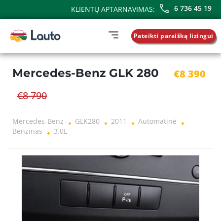
6 736 45 19
KLIENTŲ APTARNAVIMAS:
Pateikti paraišką lizingui
Mercedes-Benz GLK 280
€8 390
€8 790
Mercedes-Benz
GLK280
2011
Automatinė
Benzinas
3.0L