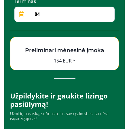
Terminas
Preliminari mėnesinė įmoka
154 EUR *
Užpildykite ir gaukite lizingo
pasiūlymą!
Užpildę paraišką, sužinosite tik savo galimybes, tai nėra
įsipareigojimas!