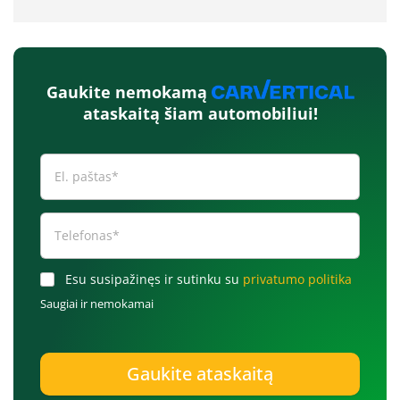
Gaukite nemokamą
ataskaitą šiam automobiliui!
Esu susipažinęs ir sutinku su
privatumo politika
Saugiai ir nemokamai
Gaukite ataskaitą