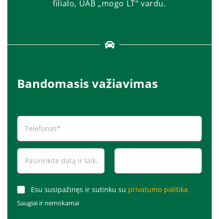
filialo, UAB „mogo LT“ vardu.
Bandomasis važiavimas
Esu susipažinęs ir sutinku su
privatumo politika.
Saugiai ir nemokamai