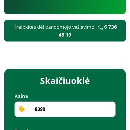
Kreipkitės dėl bandomojo važiavimo
6 736
45 19
Skaičiuoklė
Kaina