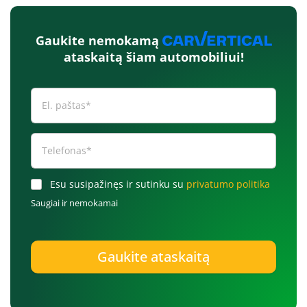
Gaukite nemokamą
ataskaitą šiam automobiliui!
Esu susipažinęs ir sutinku su
privatumo politika
Saugiai ir nemokamai
Gaukite ataskaitą