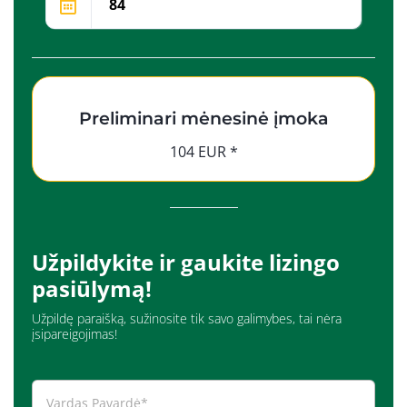
Preliminari mėnesinė įmoka
104 EUR *
Užpildykite ir gaukite lizingo
pasiūlymą!
Užpildę paraišką, sužinosite tik savo galimybes, tai nėra
įsipareigojimas!