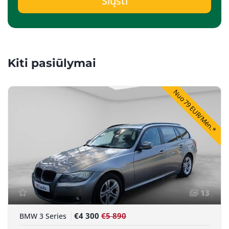
Siųsti
Kiti pasiūlymai
Nuo 79 EUR/Mėn.*
13
€4 300
€5 890
BMW 3 Series