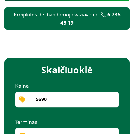
Kreipkitės dėl bandomojo važiavimo
6 736
45 19
Skaičiuoklė
Kaina
Terminas