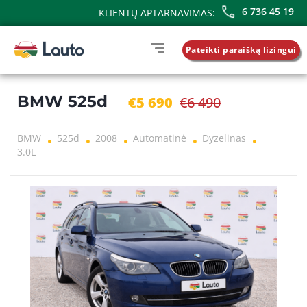
6 736 45 19
KLIENTŲ APTARNAVIMAS:
Pateikti paraišką lizingui
BMW 525d
€5 690
€6 490
BMW
525d
2008
Automatinė
Dyzelinas
3.0L