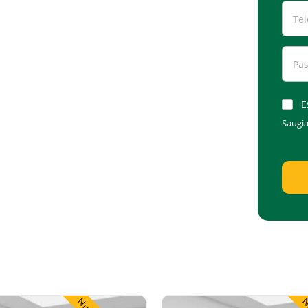
E
Saugi