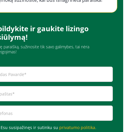
įmoką sužinosite, kai bus išnagrinėta paraiška!
ildykite ir gaukite lizingo
siūlymą!
ę paraišką, sužinosite tik savo galimybes, tai nėra
eigojimas!
 Esu susipažinęs ir sutinku su
privatumo politika.