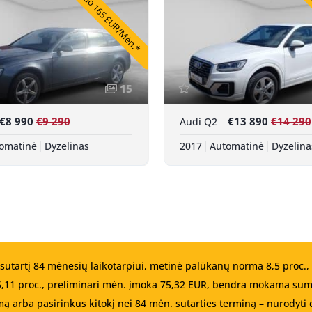
Nuo 165 EUR/Mėn.*
Nu
15
€8 990
€9 290
€13 890
€14 290
Audi Q2
omatinė
Dyzelinas
2017
Automatinė
Dyzelina
sutartį 84 mėnesių laikotarpiui, metinė palūkanų norma 8,5 proc.
15,11 proc., preliminari mėn. įmoka 75,32 EUR, bendra mokama sum
ą arba pasirinkus kitokį nei 84 mėn. sutarties terminą – nurodyti d