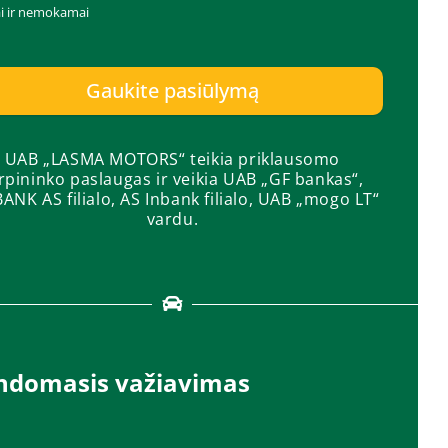
ai ir nemokamai
Gaukite pasiūlymą
UAB „LASMA MOTORS“ teikia priklausomo
rpininko paslaugas ir veikia UAB „GF bankas“,
ANK AS filialo, AS Inbank filialo, UAB „mogo LT“
vardu.
ndomasis važiavimas