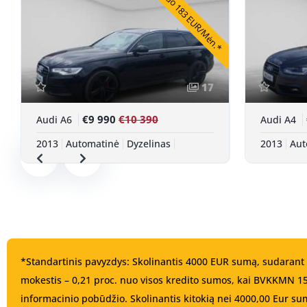
Nuo 183 EUR/Mėn.*
17
€9 990
€10 390
Audi A6
Audi A4
2013
Automatinė
Dyzelinas
2013
Aut
*Standartinis pavyzdys: Skolinantis 4000 EUR sumą, sudarant 
mokestis – 0,21 proc. nuo visos kredito sumos, kai BVKKMN 
informacinio pobūdžio. Skolinantis kitokią nei 4000,00 Eur sum