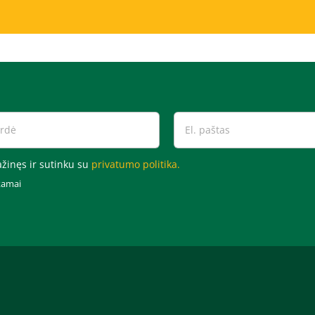
žinęs ir sutinku su
privatumo politika.
kamai