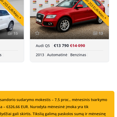
o 255 EUR/Mėn.*
Nuo 253 EUR/Mėn.*
15
13
€13 790
€14 090
Audi Q5
s
2013
Automatinė
Benzinas
, sandorio sudarymo mokestis – 7,5 proc., mėnesinis tvarkymo
a – 6326,66 EUR. Nurodyta mėnesinė įmoka yra tik
ydžiai gali skirtis. Tikslią galimą paskolos sumą ir mėnesinę