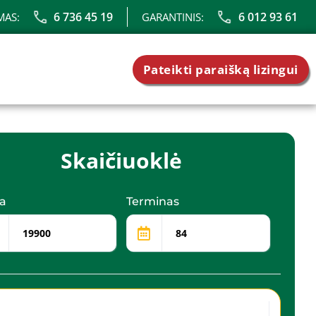
6 736 45 19
6 012 93 61
MAS:
GARANTINIS:
Pateikti paraišką lizingui
Skaičiuoklė
a
Terminas