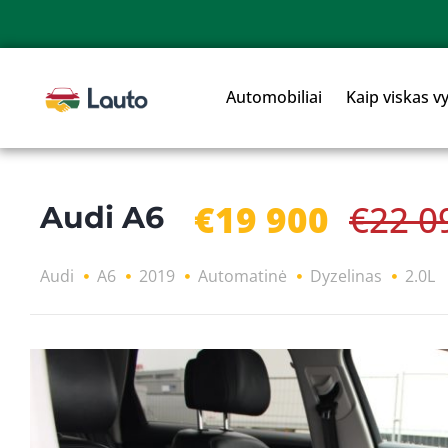
Automobiliai
Kaip viskas v
€19 900
€22 0
Audi A6
Audi
A6
2019
Automatinė
Dyzelinas
2.0L