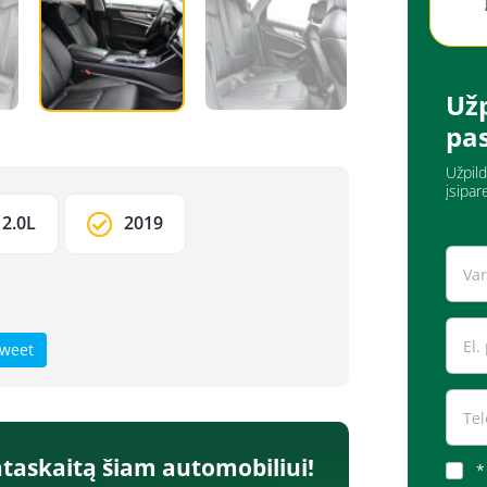
Užp
pa
Užpild
įsipar
2.0L
2019
weet
taskaitą šiam automobiliui!
*