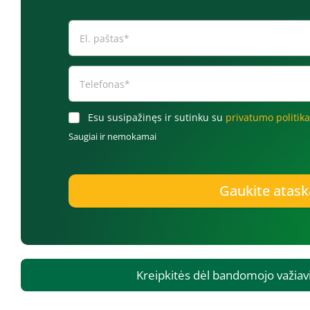
Esu susipažinęs ir sutinku su
privatumo politik
Saugiai ir nemokamai
Gaukite atask
Kreipkitės dėl bandomojo važi