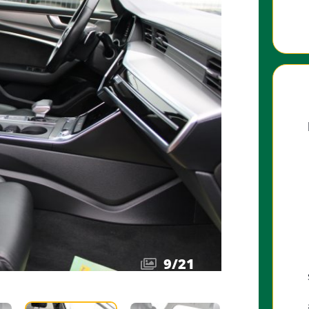
9
/
21