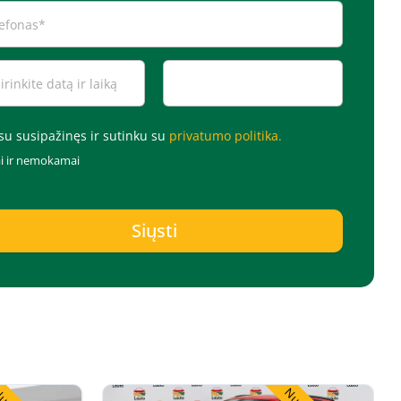
su susipažinęs ir sutinku su
privatumo politika.
ai ir nemokamai
Siųsti