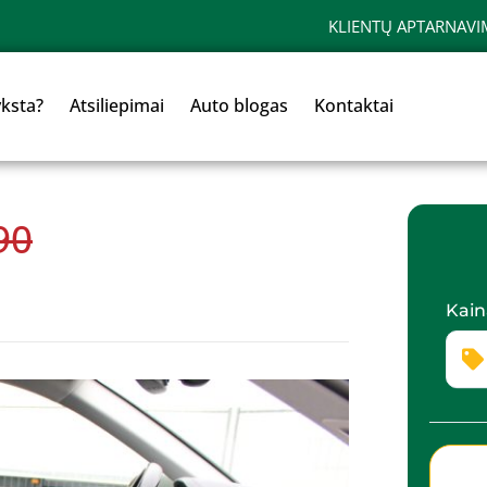
KLIENTŲ APTARNAVI
yksta?
Atsiliepimai
Auto blogas
Kontaktai
90
Kain