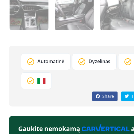
Automatinė
Dyzelinas
Share
T
Gaukite nemokamą
a