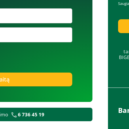
Saugi
a
ta
BIGB
aitą
Ba
avimo
6 736 45 19