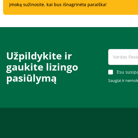
įmoką sužinosite, kai bus išnagrinėta paraiška!
Užpildykite ir
gaukite lizingo
Esu susipa
pasiūlymą​​​
Saugiai ir nemo