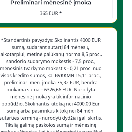
Preliminari mėnesinė įmoka
365 EUR *
*Standartinis pavyzdys: Skolinantis 4000 EUR
sumą, sudarant sutartį 84 mėnesių
laikotarpiui, metinė palūkanų norma 8,5 proc.,
sandorio sudarymo mokestis - 7,5 proc.,
mėnesinis tvarkymo mokestis - 0,21 proc. nuo
visos kredito sumos, kai BVKKMN 15,11 proc.,
preliminari mėn. įmoka 75,32 EUR, bendra
mokama suma – 6326,66 EUR. Nurodyta
mėnesinė įmoka yra tik informacinio
pobūdžio. Skolinantis kitokią nei 4000,00 Eur
sumą arba pasirinkus kitokį nei 84 mėn.
sutarties terminą - nurodyti dydžiai gali skirtis.
Tikslią galimą paskolos sumą ir mėnesinę