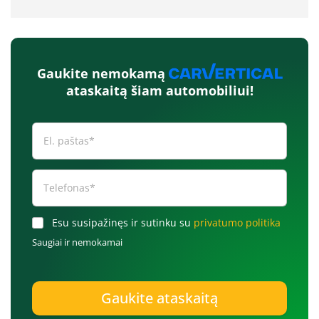
Gaukite nemokamą
ataskaitą šiam automobiliui!
Esu susipažinęs ir sutinku su
privatumo politika
Saugiai ir nemokamai
Gaukite ataskaitą