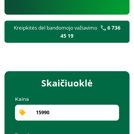
Kreipkitės dėl bandomojo važiavimo
6 736
45 19
Skaičiuoklė
Kaina