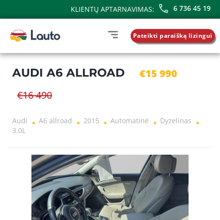
6 736 45 19
KLIENTŲ APTARNAVIMAS:
Pateikti paraišką lizingui
AUDI A6 ALLROAD
€15 990
€16 490
Audi
A6 allroad
2015
Automatinė
Dyzelinas
3.0L