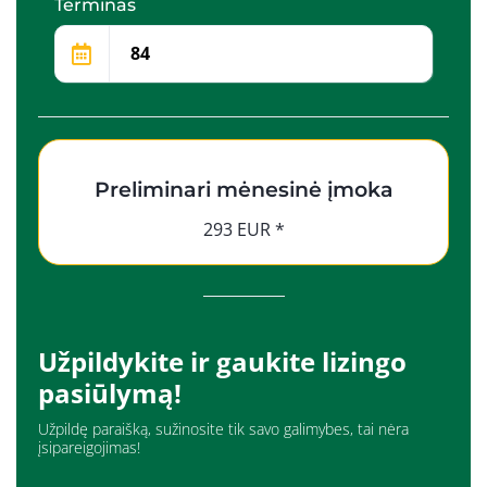
Terminas
Preliminari mėnesinė įmoka
293 EUR *
Užpildykite ir gaukite lizingo
pasiūlymą!
Užpildę paraišką, sužinosite tik savo galimybes, tai nėra
įsipareigojimas!