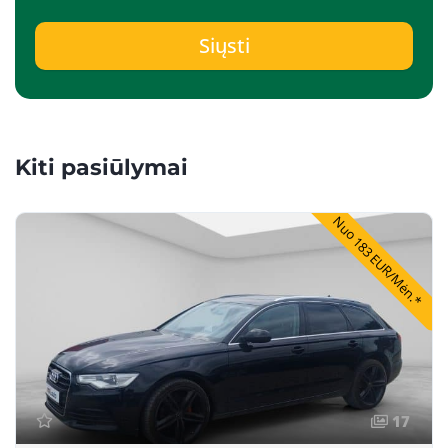
Siųsti
Kiti pasiūlymai
Nuo 183 EUR/Mėn.*
17