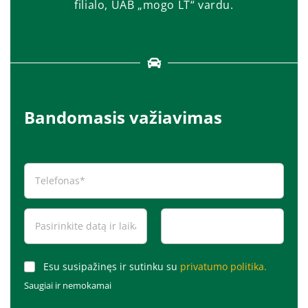
filialo, UAB „mogo LT“ vardu.
Bandomasis važiavimas
Esu susipažinęs ir sutinku su
privatumo politika.
Saugiai ir nemokamai